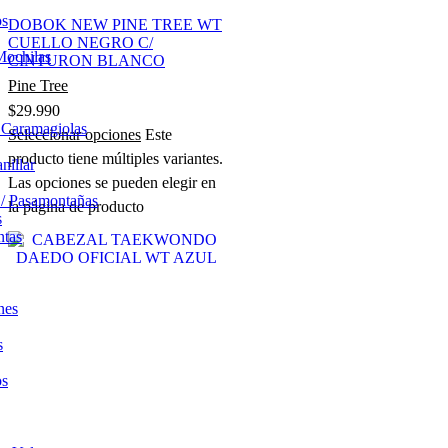
os
DOBOK NEW PINE TREE WT
CUELLO NEGRO C/
Mochilas
CINTURON BLANCO
Pine Tree
$
29.990
/ Caramagiolas
Seleccionar opciones
Este
producto tiene múltiples variantes.
nillar
Las opciones se pueden elegir en
 / Pasamontañas
la página de producto
s
ntas
nes
s
os