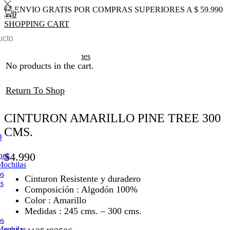
ENVIO GRATIS POR COMPRAS SUPERIORES A $ 59.990
0
SHOPPING CART
0
Total
$
0
0
Inicio
JUDO
Cinturones
No products in the cart.
Return To Shop
CINTURON AMARILLO PINE TREE 300
CMS.
O
$
4.990
nes
Mochilas
os
Cinturon Resistente y duradero
es
​Composición : Algodón 100%
Color : Amarillo
Medidas : 245 cms. – 300 cms.
os
Mochilas