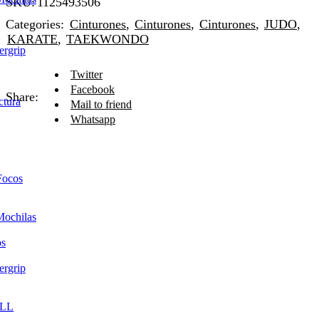
SKU:
1125493506
Categories:
Cinturones
,
Cinturones
,
Cinturones
,
JUDO
,
KARATE
,
TAEKWONDO
ergrip
Twitter
Facebook
Share:
ctura
Mail to friend
Whatsapp
Focos
Mochilas
os
ergrip
LL