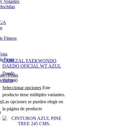
 y Volantes
Mochilas
OGA
os
e Fitness
Yoga
e Pesas
CABEZAL TAEKWONDO
DAEDO OFICIAL WT AZUL
Daedo
s / Pesas
e Salto
$
37.990
Seleccionar opciones
Este
producto tiene múltiples variantes.
os
Las opciones se pueden elegir en
la página de producto
o
s