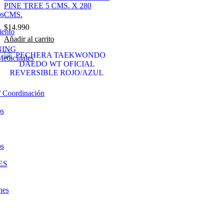
PINE TREE 5 CMS. X 280
os
CMS.
$
14.990
iento
Añadir al carrito
NING
Medicinales
/ Coordinación
os
os
ES
nes