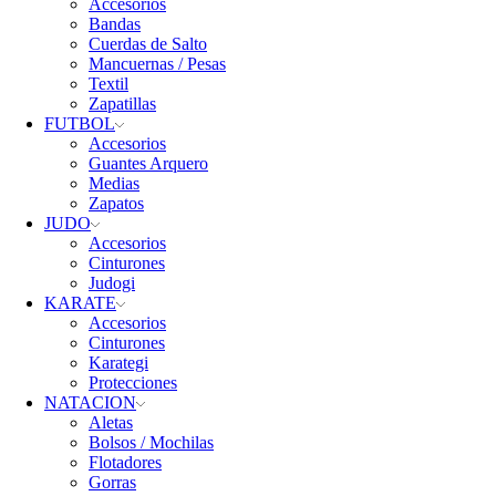
Accesorios
Bandas
Cuerdas de Salto
Mancuernas / Pesas
Textil
Zapatillas
FUTBOL
Accesorios
Guantes Arquero
Medias
Zapatos
JUDO
Accesorios
Cinturones
Judogi
KARATE
Accesorios
Cinturones
Karategi
Protecciones
NATACION
Aletas
Bolsos / Mochilas
Flotadores
Gorras