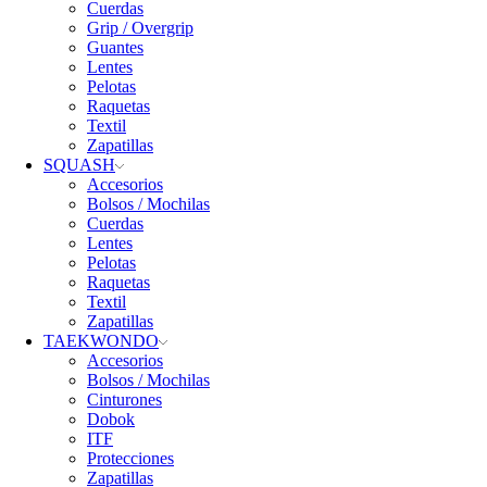
Cuerdas
Grip / Overgrip
Guantes
Lentes
Pelotas
Raquetas
Textil
Zapatillas
SQUASH
Accesorios
Bolsos / Mochilas
Cuerdas
Lentes
Pelotas
Raquetas
Textil
Zapatillas
TAEKWONDO
Accesorios
Bolsos / Mochilas
Cinturones
Dobok
ITF
Protecciones
Zapatillas