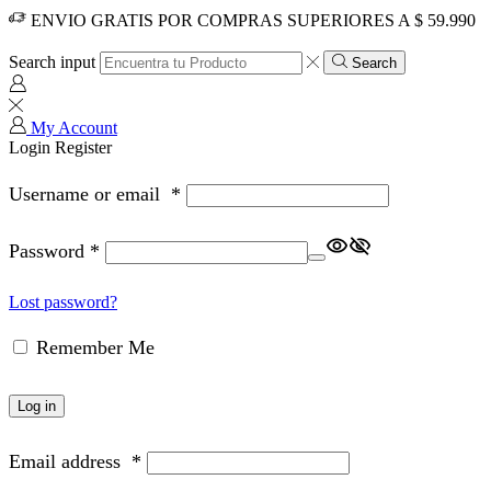
ENVIO GRATIS POR COMPRAS SUPERIORES A $ 59.990
Search input
Search
My Account
Login
Register
Username or email
*
Password
*
Lost password?
Remember Me
Log in
Email address
*