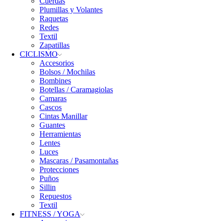
Cuerdas
Plumillas y Volantes
Raquetas
Redes
Textil
Zapatillas
CICLISMO
Accesorios
Bolsos / Mochilas
Bombines
Botellas / Caramagiolas
Camaras
Cascos
Cintas Manillar
Guantes
Herramientas
Lentes
Luces
Mascaras / Pasamontañas
Protecciones
Puños
Sillin
Repuestos
Textil
FITNESS / YOGA