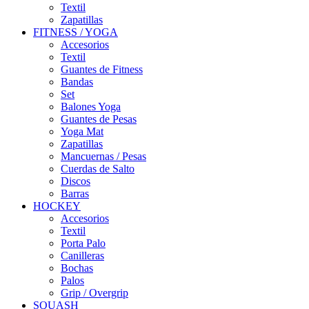
Textil
Zapatillas
FITNESS / YOGA
Accesorios
Textil
Guantes de Fitness
Bandas
Set
Balones Yoga
Guantes de Pesas
Yoga Mat
Zapatillas
Mancuernas / Pesas
Cuerdas de Salto
Discos
Barras
HOCKEY
Accesorios
Textil
Porta Palo
Canilleras
Bochas
Palos
Grip / Overgrip
SQUASH