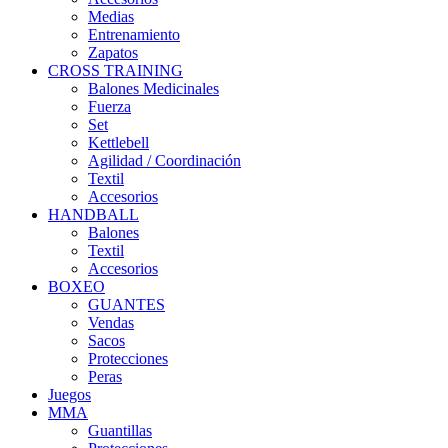
Medias
Entrenamiento
Zapatos
CROSS TRAINING
Balones Medicinales
Fuerza
Set
Kettlebell
Agilidad / Coordinación
Textil
Accesorios
HANDBALL
Balones
Textil
Accesorios
BOXEO
GUANTES
Vendas
Sacos
Protecciones
Peras
Juegos
MMA
Guantillas