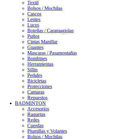
Textil
Bolsos / Mochilas
Cascos
Lentes
Luces
Botellas / Caramagiolas
Puños
Cintas Manillar
Guantes
Mascaras / Pasamontañas
Bombines
Herramientas
Sillin
Pedales
Bicicletas
Protecciones
Camaras
Repuestos
BADMINTON
Accesorios
Raquetas
Redes
Cuerdas
Plumillas y Volantes
Bolsos / Mochilas