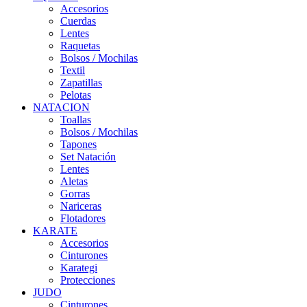
Accesorios
Cuerdas
Lentes
Raquetas
Bolsos / Mochilas
Textil
Zapatillas
Pelotas
NATACION
Toallas
Bolsos / Mochilas
Tapones
Set Natación
Lentes
Aletas
Gorras
Nariceras
Flotadores
KARATE
Accesorios
Cinturones
Karategi
Protecciones
JUDO
Cinturones