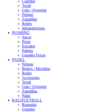
Cuerdas
Textil
Grip / Overgrip
Pelotas
Zapatillas
Redes
Infraestructura
PUSHING
Sacos
Peras
Escudos
Paletas
Guantes Focos
PADEL
Pelotas
Bolsos / Mochilas
Redes
Accesorios
Textil
Grip / Overgrip
Zapatillas
Palas
RACQUETBALL
Raquetas
Guantes