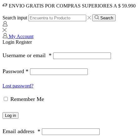
ENVIO GRATIS POR COMPRAS SUPERIORES A $ 59.990
Search input
Search
My Account
Login
Register
Username or email
*
Password
*
Lost password?
Remember Me
Log in
Email address
*