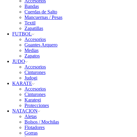
Accesorios
Bandas
Cuerdas de Salto
Mancuernas / Pesas
Textil
Zapatillas
FUTBOL
Accesorios
Guantes Arquero
Medias
Zapatos
JUDO
Accesorios
Cinturones
Judogi
KARATE
Accesorios
Cinturones
Karategi
Protecciones
NATACION
Aletas
Bolsos / Mochilas
Flotadores
Gorras