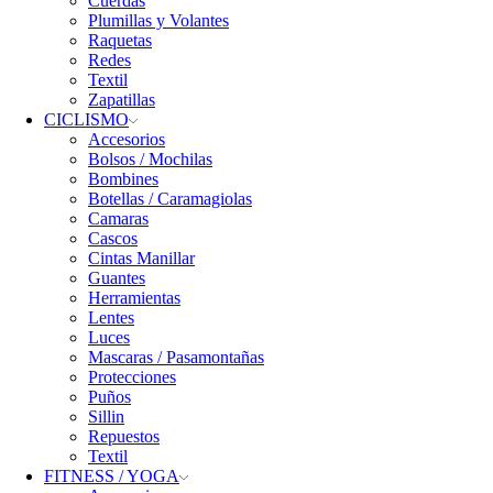
Cuerdas
Plumillas y Volantes
Raquetas
Redes
Textil
Zapatillas
CICLISMO
Accesorios
Bolsos / Mochilas
Bombines
Botellas / Caramagiolas
Camaras
Cascos
Cintas Manillar
Guantes
Herramientas
Lentes
Luces
Mascaras / Pasamontañas
Protecciones
Puños
Sillin
Repuestos
Textil
FITNESS / YOGA