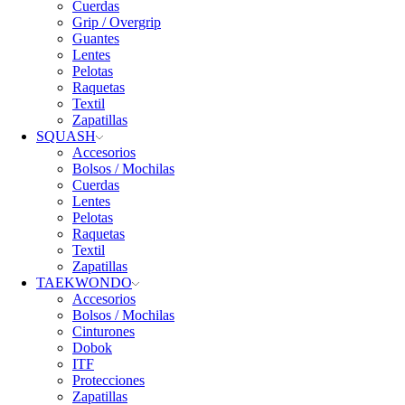
Cuerdas
Grip / Overgrip
Guantes
Lentes
Pelotas
Raquetas
Textil
Zapatillas
SQUASH
Accesorios
Bolsos / Mochilas
Cuerdas
Lentes
Pelotas
Raquetas
Textil
Zapatillas
TAEKWONDO
Accesorios
Bolsos / Mochilas
Cinturones
Dobok
ITF
Protecciones
Zapatillas