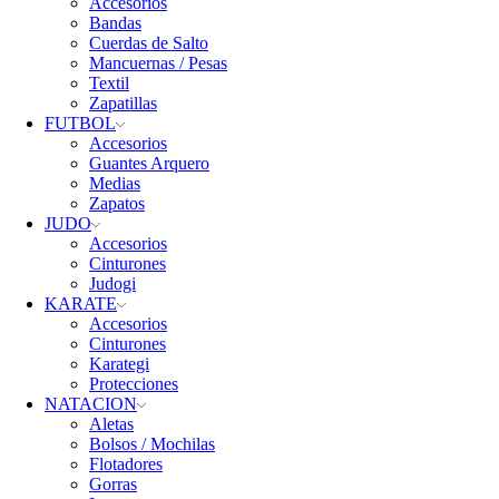
Accesorios
Bandas
Cuerdas de Salto
Mancuernas / Pesas
Textil
Zapatillas
FUTBOL
Accesorios
Guantes Arquero
Medias
Zapatos
JUDO
Accesorios
Cinturones
Judogi
KARATE
Accesorios
Cinturones
Karategi
Protecciones
NATACION
Aletas
Bolsos / Mochilas
Flotadores
Gorras