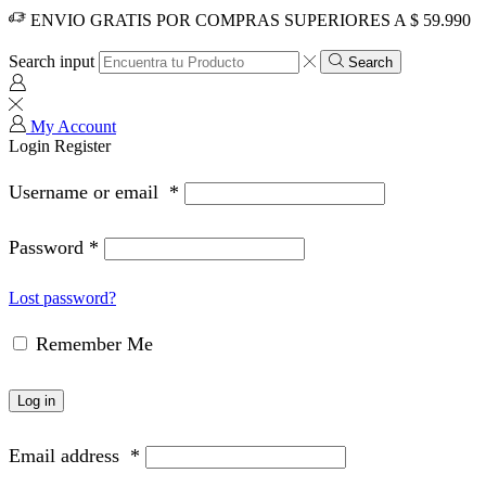
ENVIO GRATIS POR COMPRAS SUPERIORES A $ 59.990
Search input
Search
My Account
Login
Register
Username or email
*
Password
*
Lost password?
Remember Me
Log in
Email address
*