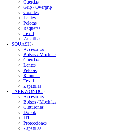
Cuerdas
Grip / Overgrip
Guantes
Lentes
Pelotas
Raquetas
Textil
Zapatillas
SQUASH
Accesorios
Bolsos / Mochilas
Cuerdas
Lentes
Pelotas
Raquetas
Textil
Zapatillas
TAEKWONDO
Accesorios
Bolsos / Mochilas
Cinturones
Dobok
ITF
Protecciones
Zapatillas