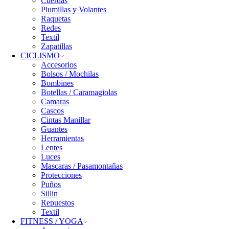
Cuerdas
Plumillas y Volantes
Raquetas
Redes
Textil
Zapatillas
CICLISMO
Accesorios
Bolsos / Mochilas
Bombines
Botellas / Caramagiolas
Camaras
Cascos
Cintas Manillar
Guantes
Herramientas
Lentes
Luces
Mascaras / Pasamontañas
Protecciones
Puños
Sillin
Repuestos
Textil
FITNESS / YOGA