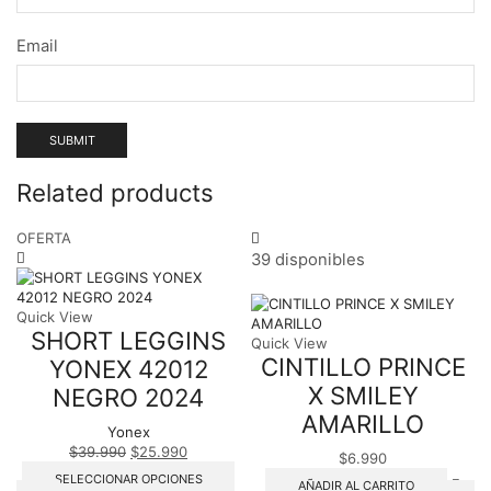
Email
Related products
OFERTA
39 disponibles
Quick View
SHORT LEGGINS
Quick View
CINTILLO PRINCE
YONEX 42012
X SMILEY
NEGRO 2024
AMARILLO
Yonex
$
39.990
El
$
25.990
El
$
6.990
precio
precio
Este
SELECCIONAR OPCIONES
AÑADIR AL CARRITO