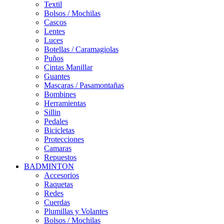
Textil
Bolsos / Mochilas
Cascos
Lentes
Luces
Botellas / Caramagiolas
Puños
Cintas Manillar
Guantes
Mascaras / Pasamontañas
Bombines
Herramientas
Sillin
Pedales
Bicicletas
Protecciones
Camaras
Repuestos
BADMINTON
Accesorios
Raquetas
Redes
Cuerdas
Plumillas y Volantes
Bolsos / Mochilas