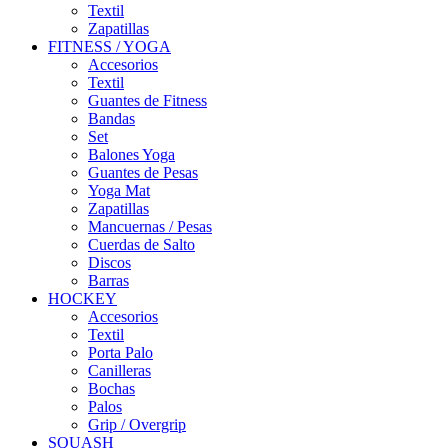
Textil
Zapatillas
FITNESS / YOGA
Accesorios
Textil
Guantes de Fitness
Bandas
Set
Balones Yoga
Guantes de Pesas
Yoga Mat
Zapatillas
Mancuernas / Pesas
Cuerdas de Salto
Discos
Barras
HOCKEY
Accesorios
Textil
Porta Palo
Canilleras
Bochas
Palos
Grip / Overgrip
SQUASH