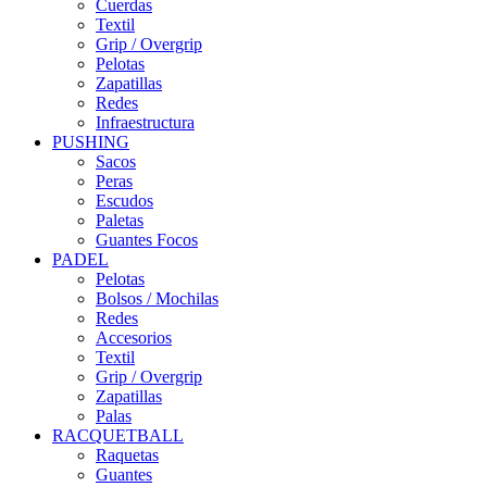
Cuerdas
Textil
Grip / Overgrip
Pelotas
Zapatillas
Redes
Infraestructura
PUSHING
Sacos
Peras
Escudos
Paletas
Guantes Focos
PADEL
Pelotas
Bolsos / Mochilas
Redes
Accesorios
Textil
Grip / Overgrip
Zapatillas
Palas
RACQUETBALL
Raquetas
Guantes