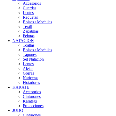
Accesorios
Cuerdas
Lentes
Raquetas
Bolsos / Mochilas
Textil
Zapatillas
Pelotas
NATACION
Toallas
Bolsos / Mochilas
Tapones
Set Natación
Lentes
Aletas
Gorras
Nariceras
Flotadores
KARATE
Accesorios
Cinturones
Karategi
Protecciones
JUDO
Cinturones