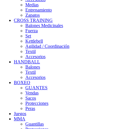
Medias
Entrenamiento
Zapatos
CROSS TRAINING
Balones Medicinales
Fuerza
Set
Kettlebell
Agilidad / Coordinación
Textil
Accesorios
HANDBALL
Balones
Textil
Accesorios
BOXEO
GUANTES
Vendas
Sacos
Protecciones
Peras
Juegos
MMA
Guantillas