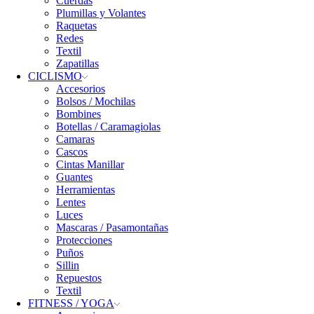
Cuerdas
Plumillas y Volantes
Raquetas
Redes
Textil
Zapatillas
CICLISMO
Accesorios
Bolsos / Mochilas
Bombines
Botellas / Caramagiolas
Camaras
Cascos
Cintas Manillar
Guantes
Herramientas
Lentes
Luces
Mascaras / Pasamontañas
Protecciones
Puños
Sillin
Repuestos
Textil
FITNESS / YOGA