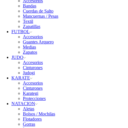
Accesorios
Bandas
Cuerdas de Salto
Mancuernas / Pesas
Textil
Zapatillas
FUTBOL
Accesorios
Guantes Arquero
Medias
Zapatos
JUDO
Accesorios
Cinturones
Judogi
KARATE
Accesorios
Cinturones
Karategi
Protecciones
NATACION
Aletas
Bolsos / Mochilas
Flotadores
Gorras