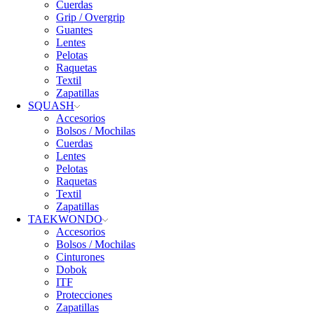
Cuerdas
Grip / Overgrip
Guantes
Lentes
Pelotas
Raquetas
Textil
Zapatillas
SQUASH
Accesorios
Bolsos / Mochilas
Cuerdas
Lentes
Pelotas
Raquetas
Textil
Zapatillas
TAEKWONDO
Accesorios
Bolsos / Mochilas
Cinturones
Dobok
ITF
Protecciones
Zapatillas