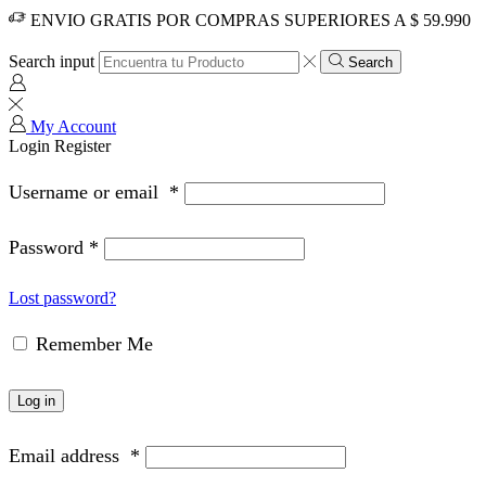
ENVIO GRATIS POR COMPRAS SUPERIORES A $ 59.990
Search input
Search
My Account
Login
Register
Username or email
*
Password
*
Lost password?
Remember Me
Log in
Email address
*