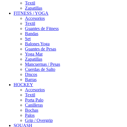
Textil
Zapatillas
FITNESS / YOGA
Accesorios
Textil
Guantes de Fitness
Bandas
Set
Balones Yoga
Guantes de Pesas
Yoga Mat
Zapatillas
Mancuernas / Pesas
Cuerdas de Salto
Discos
Barras
HOCKEY
Accesorios
Textil
Porta Palo
Canilleras
Bochas
Palos
Grip / Overgrip
SQUASH