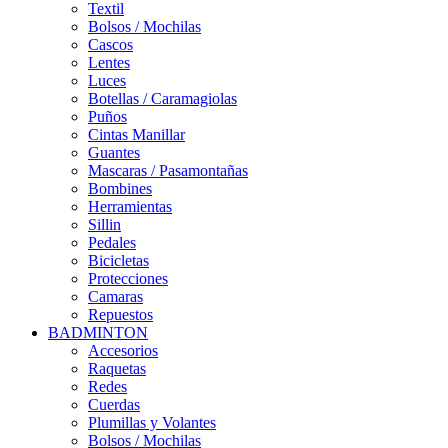
Textil
Bolsos / Mochilas
Cascos
Lentes
Luces
Botellas / Caramagiolas
Puños
Cintas Manillar
Guantes
Mascaras / Pasamontañas
Bombines
Herramientas
Sillin
Pedales
Bicicletas
Protecciones
Camaras
Repuestos
BADMINTON
Accesorios
Raquetas
Redes
Cuerdas
Plumillas y Volantes
Bolsos / Mochilas