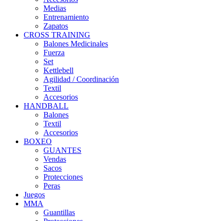
Medias
Entrenamiento
Zapatos
CROSS TRAINING
Balones Medicinales
Fuerza
Set
Kettlebell
Agilidad / Coordinación
Textil
Accesorios
HANDBALL
Balones
Textil
Accesorios
BOXEO
GUANTES
Vendas
Sacos
Protecciones
Peras
Juegos
MMA
Guantillas