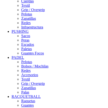
Cuerdas
Textil
Grip / Overgrip
Pelotas
Zapatillas
Redes
Infraestructura
PUSHING
Sacos
Peras
Escudos
Paletas
Guantes Focos
PADEL
Pelotas
Bolsos / Mochilas
Redes
Accesorios
Textil
Grip / Overgrip
Zapatillas
Palas
RACQUETBALL
Raquetas
Guantes