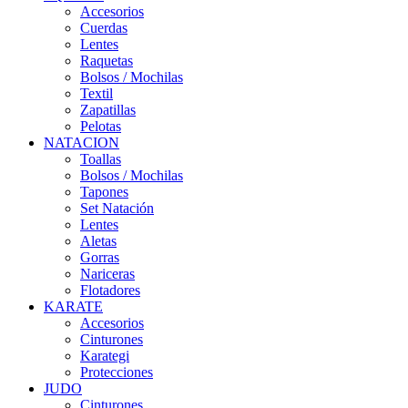
Accesorios
Cuerdas
Lentes
Raquetas
Bolsos / Mochilas
Textil
Zapatillas
Pelotas
NATACION
Toallas
Bolsos / Mochilas
Tapones
Set Natación
Lentes
Aletas
Gorras
Nariceras
Flotadores
KARATE
Accesorios
Cinturones
Karategi
Protecciones
JUDO
Cinturones