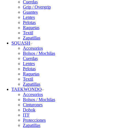
Cuerdas
Grip / Overgrip
Guantes
Lentes
Pelotas
Raquetas
Textil
Zapatillas
SQUASH
Accesorios
Bolsos / Mochilas
Cuerdas
Lentes
Pelotas
Raquetas
Textil
Zapatillas
TAEKWONDO
Accesorios
Bolsos / Mochilas
Cinturones
Dobok
ITF
Protecciones
Zapatillas