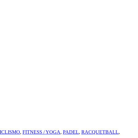
ICLISMO
,
FITNESS / YOGA
,
PADEL
,
RACQUETBALL
,