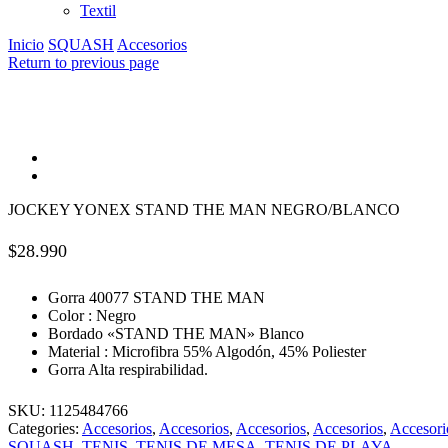
Textil
Inicio
SQUASH
Accesorios
Return to previous page
JOCKEY YONEX STAND THE MAN NEGRO/BLANCO
$
28.990
Gorra 40077 STAND THE MAN
Color : Negro
Bordado «STAND THE MAN» Blanco
Material : Microfibra 55% Algodón, 45% Poliester
Gorra Alta respirabilidad.
SKU:
1125484766
Categories:
Accesorios
,
Accesorios
,
Accesorios
,
Accesorios
,
Accesori
SQUASH
,
TENIS
,
TENIS DE MESA
,
TENIS DE PLAYA