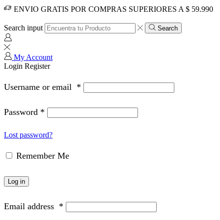
ENVIO GRATIS POR COMPRAS SUPERIORES A $ 59.990
Search input
Search
My Account
Login
Register
Username or email
*
Password
*
Lost password?
Remember Me
Log in
Email address
*