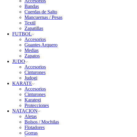
Accesorios
Bandas
Cuerdas de Salto
Mancuernas / Pesas
Textil
Zapatillas
FUTBOL
Accesorios
Guantes Arquero
Medias
Zapatos
JUDO
Accesorios
Cinturones
Judogi
KARATE
Accesorios
Cinturones
Karategi
Protecciones
NATACION
Aletas
Bolsos / Mochilas
Flotadores
Gorras