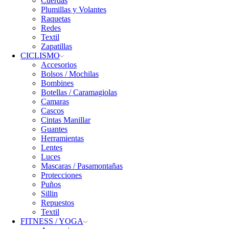
Cuerdas
Plumillas y Volantes
Raquetas
Redes
Textil
Zapatillas
CICLISMO
Accesorios
Bolsos / Mochilas
Bombines
Botellas / Caramagiolas
Camaras
Cascos
Cintas Manillar
Guantes
Herramientas
Lentes
Luces
Mascaras / Pasamontañas
Protecciones
Puños
Sillin
Repuestos
Textil
FITNESS / YOGA