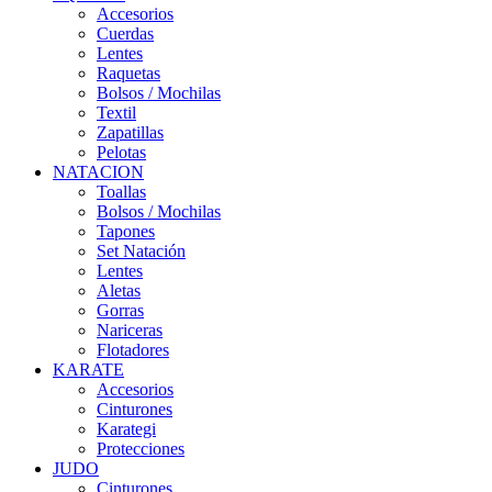
Accesorios
Cuerdas
Lentes
Raquetas
Bolsos / Mochilas
Textil
Zapatillas
Pelotas
NATACION
Toallas
Bolsos / Mochilas
Tapones
Set Natación
Lentes
Aletas
Gorras
Nariceras
Flotadores
KARATE
Accesorios
Cinturones
Karategi
Protecciones
JUDO
Cinturones