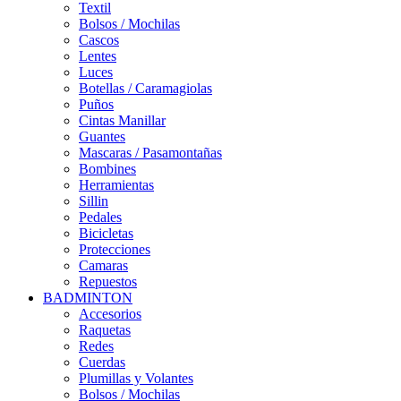
Textil
Bolsos / Mochilas
Cascos
Lentes
Luces
Botellas / Caramagiolas
Puños
Cintas Manillar
Guantes
Mascaras / Pasamontañas
Bombines
Herramientas
Sillin
Pedales
Bicicletas
Protecciones
Camaras
Repuestos
BADMINTON
Accesorios
Raquetas
Redes
Cuerdas
Plumillas y Volantes
Bolsos / Mochilas