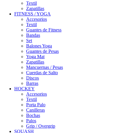
Textil
Zapatillas
FITNESS / YOGA
Accesorios
Textil
Guantes de Fitness
Bandas
Set
Balones Yoga
Guantes de Pesas
Yoga Mat
Zapatillas
Mancuernas / Pesas
Cuerdas de Salto
Discos
Barras
HOCKEY
Accesorios
Textil
Porta Palo
Canilleras
Bochas
Palos
Grip / Overgrip
SQUASH