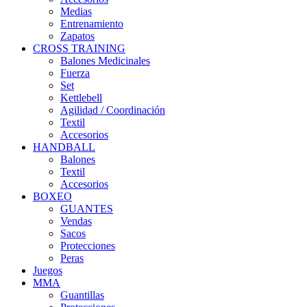
Medias
Entrenamiento
Zapatos
CROSS TRAINING
Balones Medicinales
Fuerza
Set
Kettlebell
Agilidad / Coordinación
Textil
Accesorios
HANDBALL
Balones
Textil
Accesorios
BOXEO
GUANTES
Vendas
Sacos
Protecciones
Peras
Juegos
MMA
Guantillas