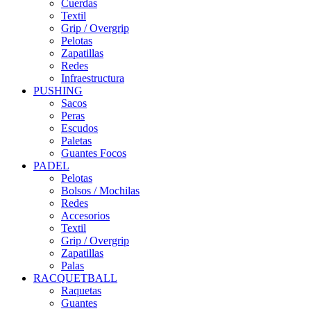
Cuerdas
Textil
Grip / Overgrip
Pelotas
Zapatillas
Redes
Infraestructura
PUSHING
Sacos
Peras
Escudos
Paletas
Guantes Focos
PADEL
Pelotas
Bolsos / Mochilas
Redes
Accesorios
Textil
Grip / Overgrip
Zapatillas
Palas
RACQUETBALL
Raquetas
Guantes