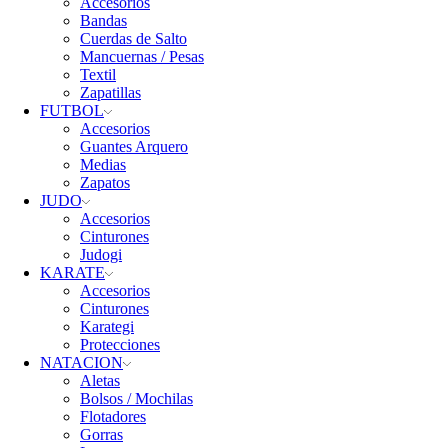
Accesorios
Bandas
Cuerdas de Salto
Mancuernas / Pesas
Textil
Zapatillas
FUTBOL
Accesorios
Guantes Arquero
Medias
Zapatos
JUDO
Accesorios
Cinturones
Judogi
KARATE
Accesorios
Cinturones
Karategi
Protecciones
NATACION
Aletas
Bolsos / Mochilas
Flotadores
Gorras