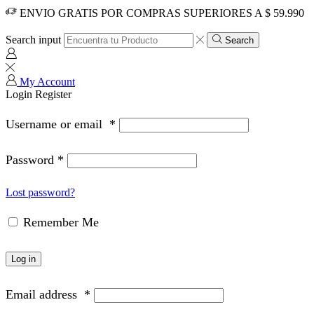
ENVIO GRATIS POR COMPRAS SUPERIORES A $ 59.990
Search input
Search
My Account
Login
Register
Username or email
*
Password
*
Lost password?
Remember Me
Log in
Email address
*