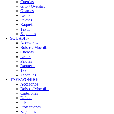
Cuerdas
Grip / Overgrip
Guantes
Lentes
Pelotas
Raquetas
Textil
Zapatillas
SQUASH
Accesorios
Bolsos / Mochilas
Cuerdas
Lentes
Pelotas
Raquetas
Textil
Zapatillas
TAEKWONDO
Accesorios
Bolsos / Mochilas
Cinturones
Dobok
ITF
Protecciones
Zapatillas