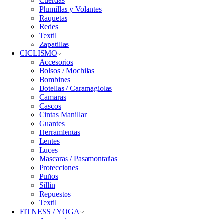
Cuerdas
Plumillas y Volantes
Raquetas
Redes
Textil
Zapatillas
CICLISMO
Accesorios
Bolsos / Mochilas
Bombines
Botellas / Caramagiolas
Camaras
Cascos
Cintas Manillar
Guantes
Herramientas
Lentes
Luces
Mascaras / Pasamontañas
Protecciones
Puños
Sillin
Repuestos
Textil
FITNESS / YOGA