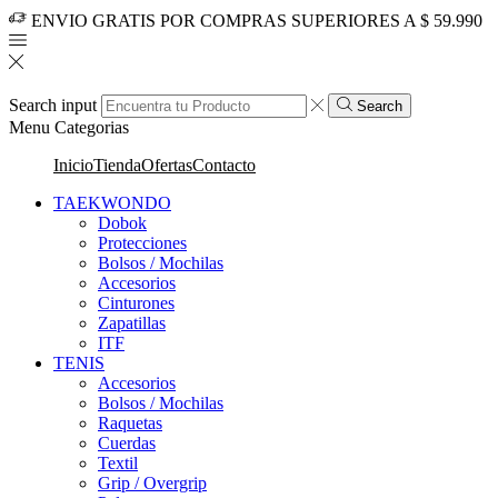
ENVIO GRATIS POR COMPRAS SUPERIORES A $ 59.990
Search input
Search
Menu
Categorias
Inicio
Tienda
Ofertas
Contacto
TAEKWONDO
Dobok
Protecciones
Bolsos / Mochilas
Accesorios
Cinturones
Zapatillas
ITF
TENIS
Accesorios
Bolsos / Mochilas
Raquetas
Cuerdas
Textil
Grip / Overgrip