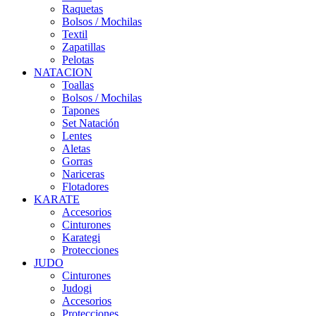
Raquetas
Bolsos / Mochilas
Textil
Zapatillas
Pelotas
NATACION
Toallas
Bolsos / Mochilas
Tapones
Set Natación
Lentes
Aletas
Gorras
Nariceras
Flotadores
KARATE
Accesorios
Cinturones
Karategi
Protecciones
JUDO
Cinturones
Judogi
Accesorios
Protecciones