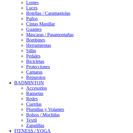
Lentes
Luces
Botellas / Caramagiolas
Puños
Cintas Manillar
Guantes
Mascaras / Pasamontañas
Bombines
Herramientas
Sillin
Pedales
Bicicletas
Protecciones
Camaras
Repuestos
BADMINTON
Accesorios
Raquetas
Redes
Cuerdas
Plumillas y Volantes
Bolsos / Mochilas
Textil
Zapatillas
FITNESS / YOGA