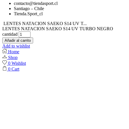
contacto@tiendasport.cl
Santiago – Chile
Tienda.Sport_cl
LENTES NATACION SAEKO S14 UV T...
LENTES NATACION SAEKO S14 UV TURBO NEGRO
cantidad
Añadir al carrito
Add to wishlist
Home
Shop
0
Wishlist
0
Cart