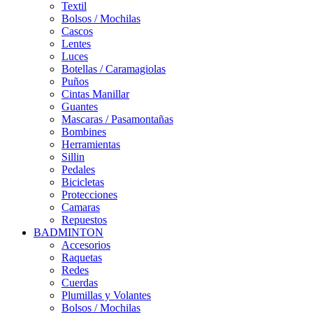
Textil
Bolsos / Mochilas
Cascos
Lentes
Luces
Botellas / Caramagiolas
Puños
Cintas Manillar
Guantes
Mascaras / Pasamontañas
Bombines
Herramientas
Sillin
Pedales
Bicicletas
Protecciones
Camaras
Repuestos
BADMINTON
Accesorios
Raquetas
Redes
Cuerdas
Plumillas y Volantes
Bolsos / Mochilas