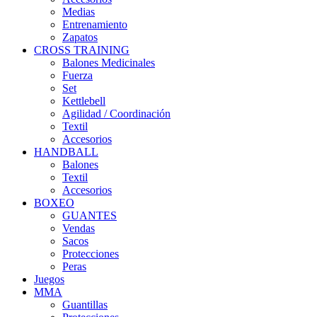
Medias
Entrenamiento
Zapatos
CROSS TRAINING
Balones Medicinales
Fuerza
Set
Kettlebell
Agilidad / Coordinación
Textil
Accesorios
HANDBALL
Balones
Textil
Accesorios
BOXEO
GUANTES
Vendas
Sacos
Protecciones
Peras
Juegos
MMA
Guantillas