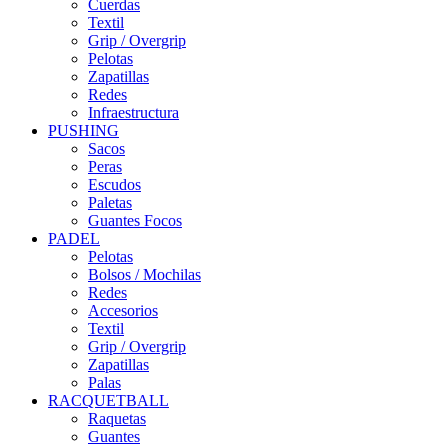
Cuerdas
Textil
Grip / Overgrip
Pelotas
Zapatillas
Redes
Infraestructura
PUSHING
Sacos
Peras
Escudos
Paletas
Guantes Focos
PADEL
Pelotas
Bolsos / Mochilas
Redes
Accesorios
Textil
Grip / Overgrip
Zapatillas
Palas
RACQUETBALL
Raquetas
Guantes