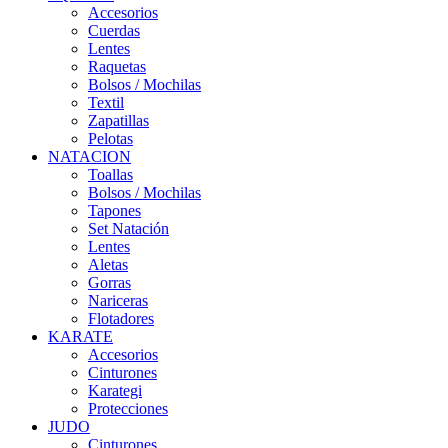
Accesorios
Cuerdas
Lentes
Raquetas
Bolsos / Mochilas
Textil
Zapatillas
Pelotas
NATACION
Toallas
Bolsos / Mochilas
Tapones
Set Natación
Lentes
Aletas
Gorras
Nariceras
Flotadores
KARATE
Accesorios
Cinturones
Karategi
Protecciones
JUDO
Cinturones