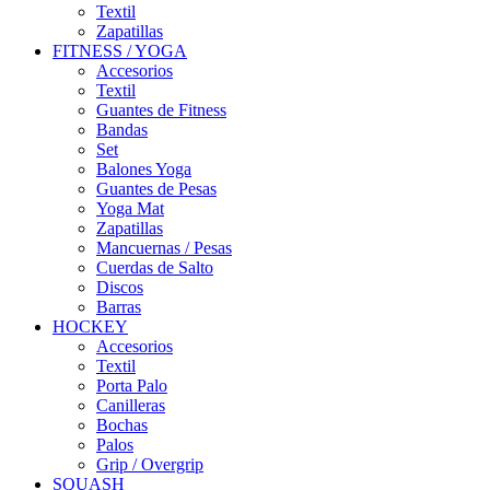
Textil
Zapatillas
FITNESS / YOGA
Accesorios
Textil
Guantes de Fitness
Bandas
Set
Balones Yoga
Guantes de Pesas
Yoga Mat
Zapatillas
Mancuernas / Pesas
Cuerdas de Salto
Discos
Barras
HOCKEY
Accesorios
Textil
Porta Palo
Canilleras
Bochas
Palos
Grip / Overgrip
SQUASH