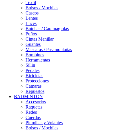
Textil
Bolsos / Mochilas
Cascos
Lentes
Luces
Botellas / Caramagiolas
Puños
Cintas Manillar
Guantes
Mascaras / Pasamontañas
Bombines
Herramientas
Sillin
Pedales
Bicicletas
Protecciones
Camaras
Repuestos
BADMINTON
Accesorios
Raquetas
Redes
Cuerdas
Plumillas y Volantes
Bolsos / Mochilas