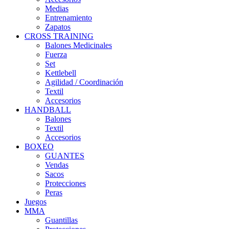
Medias
Entrenamiento
Zapatos
CROSS TRAINING
Balones Medicinales
Fuerza
Set
Kettlebell
Agilidad / Coordinación
Textil
Accesorios
HANDBALL
Balones
Textil
Accesorios
BOXEO
GUANTES
Vendas
Sacos
Protecciones
Peras
Juegos
MMA
Guantillas