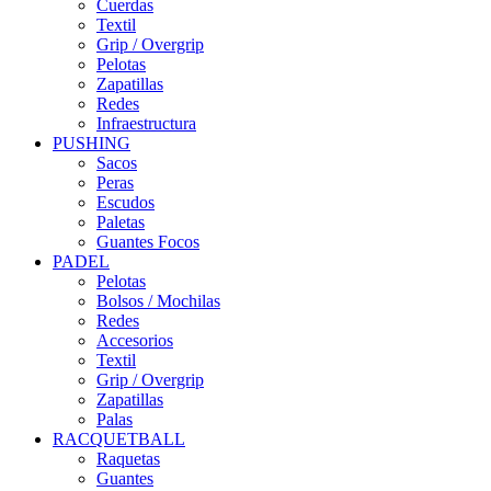
Cuerdas
Textil
Grip / Overgrip
Pelotas
Zapatillas
Redes
Infraestructura
PUSHING
Sacos
Peras
Escudos
Paletas
Guantes Focos
PADEL
Pelotas
Bolsos / Mochilas
Redes
Accesorios
Textil
Grip / Overgrip
Zapatillas
Palas
RACQUETBALL
Raquetas
Guantes