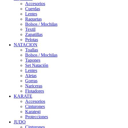
Accesorios
Cuerdas
Lentes
Raquetas
Bolsos / Mochilas
Textil
Zapatillas
Pelotas
NATACION
Toallas
Bolsos / Mochilas
Tapones
Set Natación
Lentes
Aletas
Gorras
Nariceras
Flotadores
KARATE
Accesorios
Cinturones
Karategi
Protecciones
JUDO
Cinturones