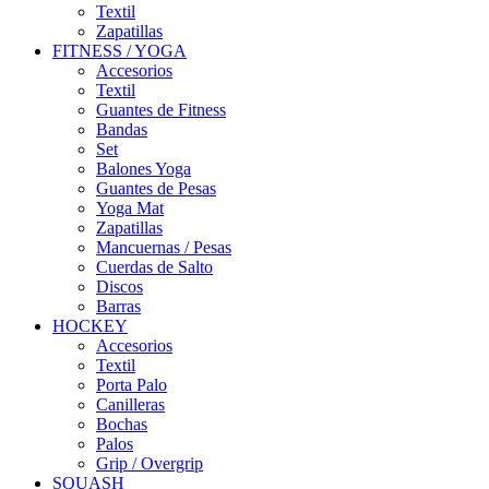
Textil
Zapatillas
FITNESS / YOGA
Accesorios
Textil
Guantes de Fitness
Bandas
Set
Balones Yoga
Guantes de Pesas
Yoga Mat
Zapatillas
Mancuernas / Pesas
Cuerdas de Salto
Discos
Barras
HOCKEY
Accesorios
Textil
Porta Palo
Canilleras
Bochas
Palos
Grip / Overgrip
SQUASH