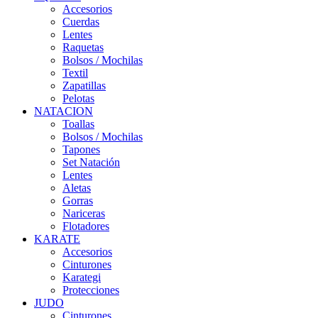
Accesorios
Cuerdas
Lentes
Raquetas
Bolsos / Mochilas
Textil
Zapatillas
Pelotas
NATACION
Toallas
Bolsos / Mochilas
Tapones
Set Natación
Lentes
Aletas
Gorras
Nariceras
Flotadores
KARATE
Accesorios
Cinturones
Karategi
Protecciones
JUDO
Cinturones