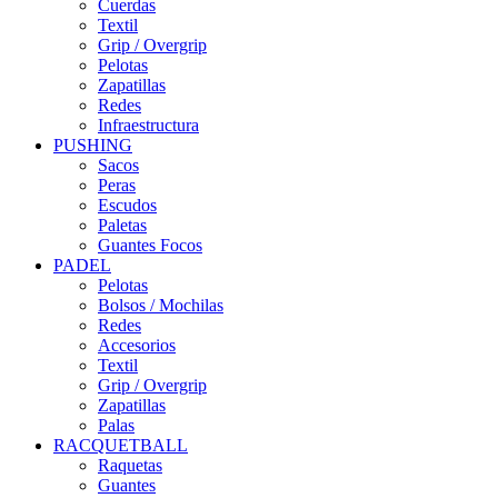
Cuerdas
Textil
Grip / Overgrip
Pelotas
Zapatillas
Redes
Infraestructura
PUSHING
Sacos
Peras
Escudos
Paletas
Guantes Focos
PADEL
Pelotas
Bolsos / Mochilas
Redes
Accesorios
Textil
Grip / Overgrip
Zapatillas
Palas
RACQUETBALL
Raquetas
Guantes