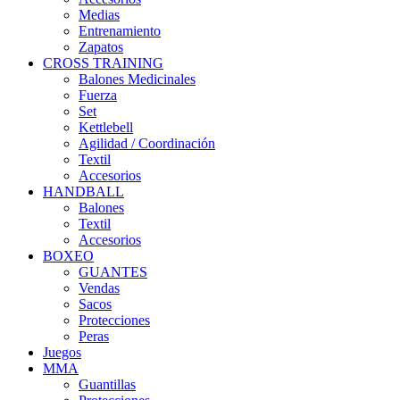
Medias
Entrenamiento
Zapatos
CROSS TRAINING
Balones Medicinales
Fuerza
Set
Kettlebell
Agilidad / Coordinación
Textil
Accesorios
HANDBALL
Balones
Textil
Accesorios
BOXEO
GUANTES
Vendas
Sacos
Protecciones
Peras
Juegos
MMA
Guantillas