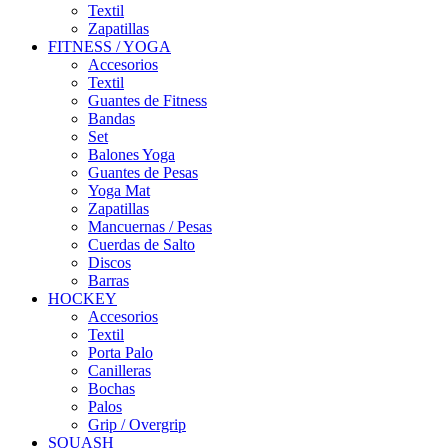
Textil
Zapatillas
FITNESS / YOGA
Accesorios
Textil
Guantes de Fitness
Bandas
Set
Balones Yoga
Guantes de Pesas
Yoga Mat
Zapatillas
Mancuernas / Pesas
Cuerdas de Salto
Discos
Barras
HOCKEY
Accesorios
Textil
Porta Palo
Canilleras
Bochas
Palos
Grip / Overgrip
SQUASH