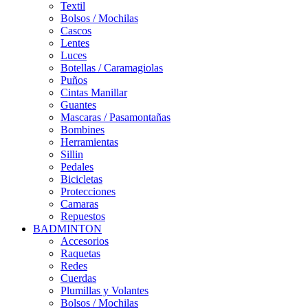
Textil
Bolsos / Mochilas
Cascos
Lentes
Luces
Botellas / Caramagiolas
Puños
Cintas Manillar
Guantes
Mascaras / Pasamontañas
Bombines
Herramientas
Sillin
Pedales
Bicicletas
Protecciones
Camaras
Repuestos
BADMINTON
Accesorios
Raquetas
Redes
Cuerdas
Plumillas y Volantes
Bolsos / Mochilas