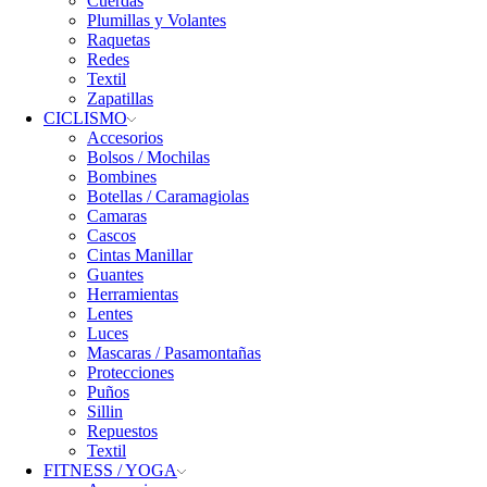
Cuerdas
Plumillas y Volantes
Raquetas
Redes
Textil
Zapatillas
CICLISMO
Accesorios
Bolsos / Mochilas
Bombines
Botellas / Caramagiolas
Camaras
Cascos
Cintas Manillar
Guantes
Herramientas
Lentes
Luces
Mascaras / Pasamontañas
Protecciones
Puños
Sillin
Repuestos
Textil
FITNESS / YOGA