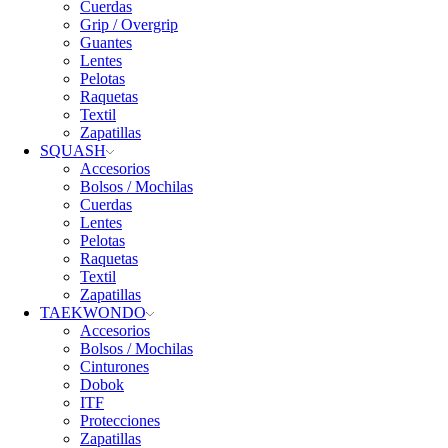
Cuerdas
Grip / Overgrip
Guantes
Lentes
Pelotas
Raquetas
Textil
Zapatillas
SQUASH
Accesorios
Bolsos / Mochilas
Cuerdas
Lentes
Pelotas
Raquetas
Textil
Zapatillas
TAEKWONDO
Accesorios
Bolsos / Mochilas
Cinturones
Dobok
ITF
Protecciones
Zapatillas