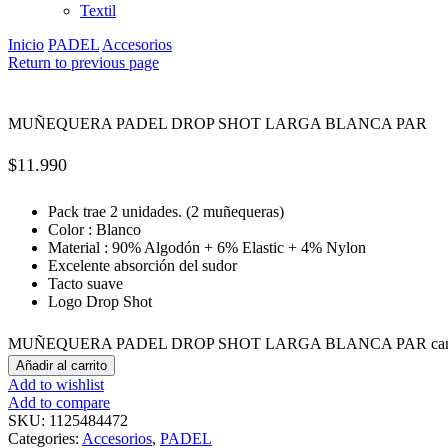
Textil
Inicio
PADEL
Accesorios
Return to previous page
MUÑEQUERA PADEL DROP SHOT LARGA BLANCA PAR
$
11.990
Pack trae 2 unidades. (2 muñequeras)
Color : Blanco
Material : 90% Algodón + 6% Elastic + 4% Nylon
Excelente absorción del sudor
Tacto suave
Logo Drop Shot
MUÑEQUERA PADEL DROP SHOT LARGA BLANCA PAR cant
Añadir al carrito
Add to wishlist
Add to compare
SKU:
1125484472
Categories:
Accesorios
,
PADEL