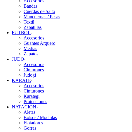
Accesorios
Bandas
Cuerdas de Salto
Mancuernas / Pesas
Textil
Zapatillas
FUTBOL
Accesorios
Guantes Arquero
Medias
Zapatos
JUDO
Accesorios
Cinturones
Judogi
KARATE
Accesorios
Cinturones
Karategi
Protecciones
NATACION
Aletas
Bolsos / Mochilas
Flotadores
Gorras