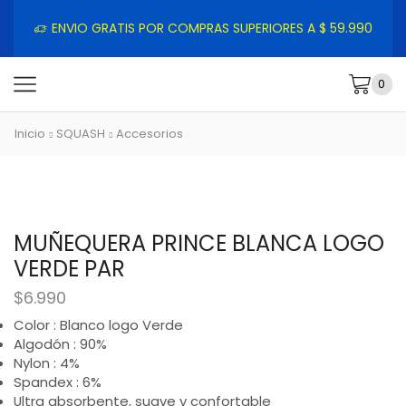
ENVIO GRATIS POR COMPRAS SUPERIORES A $ 59.990
0
Inicio
SQUASH
Accesorios
MUÑEQUERA PRINCE BLANCA LOGO
VERDE PAR
$
6.990
Color : Blanco logo Verde
Algodón : 90%
Nylon : 4%
Spandex : 6%
Ultra absorbente, suave y confortable