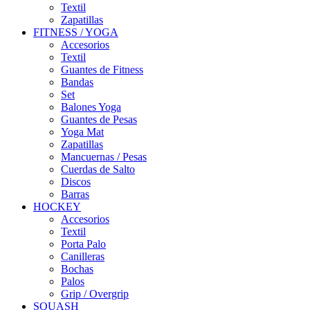
Textil
Zapatillas
FITNESS / YOGA
Accesorios
Textil
Guantes de Fitness
Bandas
Set
Balones Yoga
Guantes de Pesas
Yoga Mat
Zapatillas
Mancuernas / Pesas
Cuerdas de Salto
Discos
Barras
HOCKEY
Accesorios
Textil
Porta Palo
Canilleras
Bochas
Palos
Grip / Overgrip
SQUASH