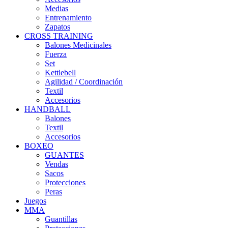
Medias
Entrenamiento
Zapatos
CROSS TRAINING
Balones Medicinales
Fuerza
Set
Kettlebell
Agilidad / Coordinación
Textil
Accesorios
HANDBALL
Balones
Textil
Accesorios
BOXEO
GUANTES
Vendas
Sacos
Protecciones
Peras
Juegos
MMA
Guantillas