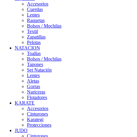
Accesorios
Cuerdas
Lentes
Raquetas
Bolsos / Mochilas
Textil
Zapatillas
Pelotas
NATACION
Toallas
Bolsos / Mochilas
Tapones
Set Natación
Lentes
Aletas
Gorras
Nariceras
Flotadores
KARATE
Accesorios
Cinturones
Karategi
Protecciones
JUDO
Cinturones