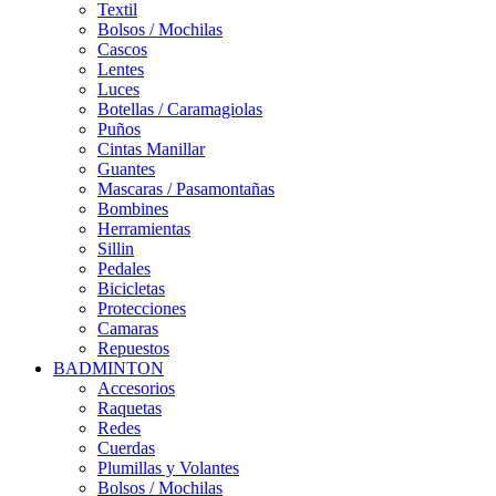
Textil
Bolsos / Mochilas
Cascos
Lentes
Luces
Botellas / Caramagiolas
Puños
Cintas Manillar
Guantes
Mascaras / Pasamontañas
Bombines
Herramientas
Sillin
Pedales
Bicicletas
Protecciones
Camaras
Repuestos
BADMINTON
Accesorios
Raquetas
Redes
Cuerdas
Plumillas y Volantes
Bolsos / Mochilas