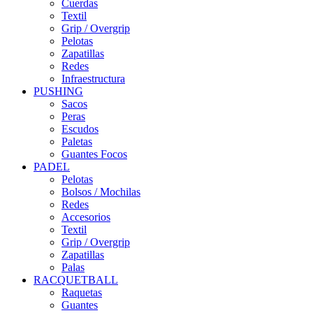
Cuerdas
Textil
Grip / Overgrip
Pelotas
Zapatillas
Redes
Infraestructura
PUSHING
Sacos
Peras
Escudos
Paletas
Guantes Focos
PADEL
Pelotas
Bolsos / Mochilas
Redes
Accesorios
Textil
Grip / Overgrip
Zapatillas
Palas
RACQUETBALL
Raquetas
Guantes