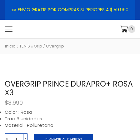
ENVIO GRATIS POR COMPRAS SUPERIORES A $ 59.990
0
Inicio
TENIS
Grip / Overgrip
OVERGRIP PRINCE DURAPRO+ ROSA
X3
$
3.990
Color : Rosa
Trae 3 unidades
Material : Poliuretano
AÑADIR AL CARRITO