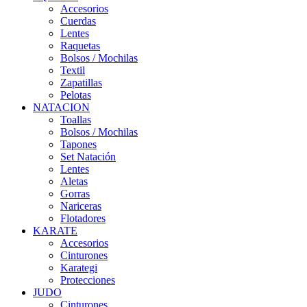
Accesorios
Cuerdas
Lentes
Raquetas
Bolsos / Mochilas
Textil
Zapatillas
Pelotas
NATACION
Toallas
Bolsos / Mochilas
Tapones
Set Natación
Lentes
Aletas
Gorras
Nariceras
Flotadores
KARATE
Accesorios
Cinturones
Karategi
Protecciones
JUDO
Cinturones