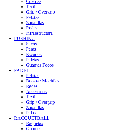
Cuerdas
Textil
Grip / Overgrip
Pelotas
Zapatillas
Redes
Infraestructura
PUSHING
Sacos
Peras
Escudos
Paletas
Guantes Focos
PADEL
Pelotas
Bolsos / Mochilas
Redes
Accesorios
Textil
Grip / Overgrip
Zapatillas
Palas
RACQUETBALL
Raquetas
Guantes