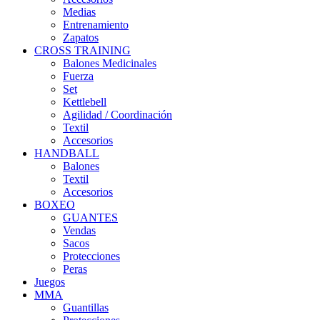
Medias
Entrenamiento
Zapatos
CROSS TRAINING
Balones Medicinales
Fuerza
Set
Kettlebell
Agilidad / Coordinación
Textil
Accesorios
HANDBALL
Balones
Textil
Accesorios
BOXEO
GUANTES
Vendas
Sacos
Protecciones
Peras
Juegos
MMA
Guantillas