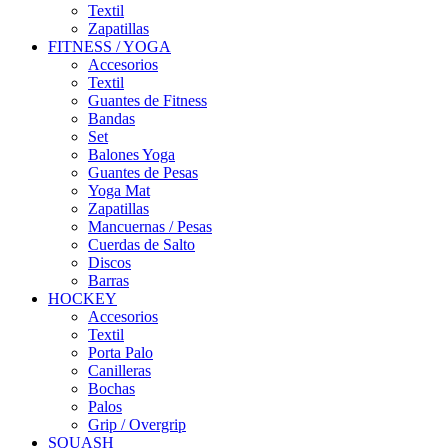
Textil
Zapatillas
FITNESS / YOGA
Accesorios
Textil
Guantes de Fitness
Bandas
Set
Balones Yoga
Guantes de Pesas
Yoga Mat
Zapatillas
Mancuernas / Pesas
Cuerdas de Salto
Discos
Barras
HOCKEY
Accesorios
Textil
Porta Palo
Canilleras
Bochas
Palos
Grip / Overgrip
SQUASH