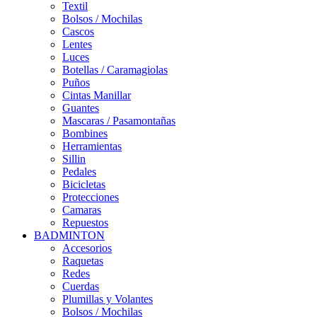
Textil
Bolsos / Mochilas
Cascos
Lentes
Luces
Botellas / Caramagiolas
Puños
Cintas Manillar
Guantes
Mascaras / Pasamontañas
Bombines
Herramientas
Sillin
Pedales
Bicicletas
Protecciones
Camaras
Repuestos
BADMINTON
Accesorios
Raquetas
Redes
Cuerdas
Plumillas y Volantes
Bolsos / Mochilas