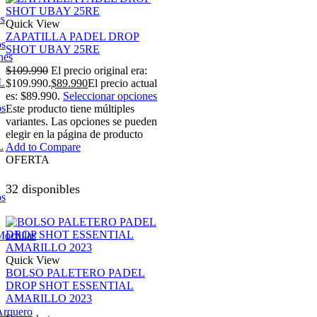
es
Quick View
ZAPATILLA PADEL DROP
os
SHOT UBAY 25RE
nes
$
109.990
El precio original era:
L
$109.990.
$
89.990
El precio actual
es: $89.990.
Seleccionar opciones
os
Este producto tiene múltiples
variantes. Las opciones se pueden
elegir en la página de producto
L
Add to Compare
OFERTA
32 disponibles
os
Mochilas
Quick View
BOLSO PALETERO PADEL
DROP SHOT ESSENTIAL
AMARILLO 2023
Arquero