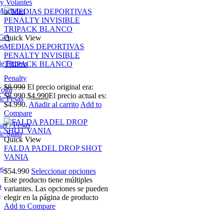
 y Volantes
Mochilas
OGA
Quick View
os
MEDIAS DEPORTIVAS
PENALTY INVISIBLE
e Fitness
TRIPACK BLANCO
Penalty
$
8.990
El precio original era:
Yoga
$8.990.
$
4.990
El precio actual es:
e Pesas
$4.990.
Añadir al carrito
Add to
Compare
s / Pesas
e Salto
Quick View
FALDA PADEL DROP SHOT
VANIA
os
$
54.990
Seleccionar opciones
Este producto tiene múltiples
o
variantes. Las opciones se pueden
s
elegir en la página de producto
Add to Compare