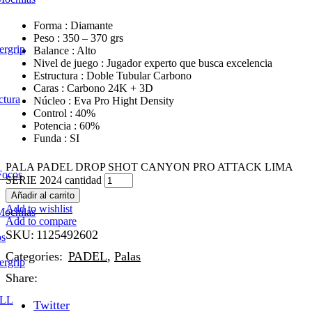
Forma : Diamante
Peso : 350 – 370 grs
ergrip
Balance : Alto
Nivel de juego : Jugador experto que busca excelencia
Estructura : Doble Tubular Carbono
Caras : Carbono 24K + 3D
ctura
Núcleo : Eva Pro Hight Density
Control : 40%
Potencia : 60%
Funda : SI
PALA PADEL DROP SHOT CANYON PRO ATTACK LIMA
Focos
SERIE 2024 cantidad
Añadir al carrito
Add to wishlist
Mochilas
Add to compare
SKU:
1125492602
os
Categories:
PADEL
,
Palas
ergrip
Share:
LL
Twitter