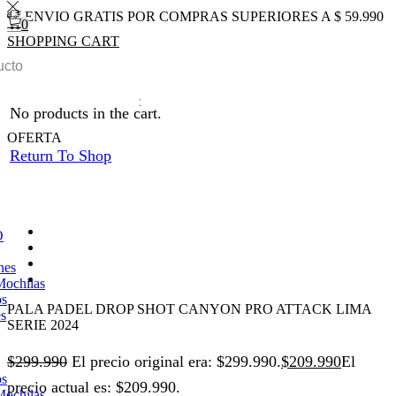
ENVIO GRATIS POR COMPRAS SUPERIORES A $ 59.990
0
SHOPPING CART
0
Total
$
0
0
Inicio
PADEL
Palas
Return to previous page
No products in the cart.
OFERTA
Return To Shop
O
nes
Mochilas
os
PALA PADEL DROP SHOT CANYON PRO ATTACK LIMA
es
SERIE 2024
$
299.990
El precio original era: $299.990.
$
209.990
El
os
precio actual es: $209.990.
Mochilas