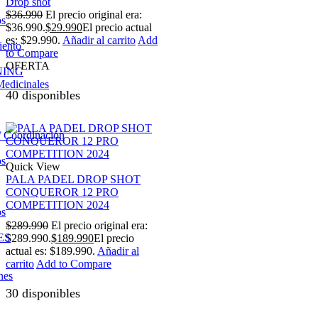
Drop shot
$
36.990
El precio original era:
os
$36.990.
$
29.990
El precio actual
es: $29.990.
Añadir al carrito
Add
iento
to Compare
OFERTA
NING
Medicinales
40 disponibles
/ Coordinación
os
Quick View
PALA PADEL DROP SHOT
CONQUEROR 12 PRO
COMPETITION 2024
os
$
289.990
El precio original era:
ES
$289.990.
$
189.990
El precio
actual es: $189.990.
Añadir al
carrito
Add to Compare
nes
30 disponibles