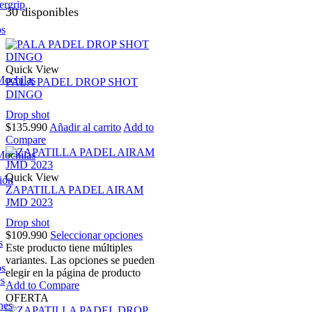
ergrip
30 disponibles
os
Quick View
Mochilas
PALA PADEL DROP SHOT
DINGO
Drop shot
$
135.990
Añadir al carrito
Add to
Compare
Mochilas
Quick View
ión
ZAPATILLA PADEL AIRAM
JMD 2023
Drop shot
$
109.990
Seleccionar opciones
s
Este producto tiene múltiples
variantes. Las opciones se pueden
os
elegir en la página de producto
es
Add to Compare
OFERTA
nes