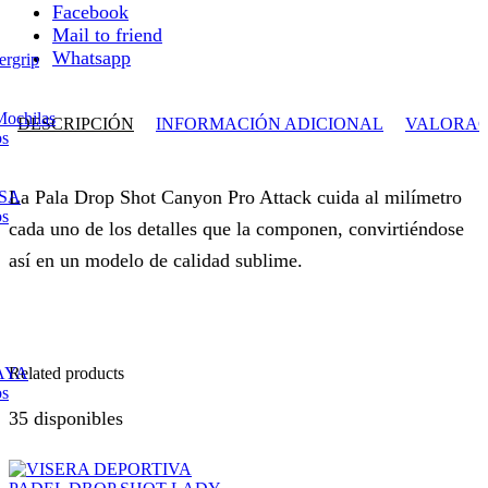
Facebook
Mail to friend
Whatsapp
ergrip
Mochilas
DESCRIPCIÓN
INFORMACIÓN ADICIONAL
VALORACI
os
La Pala Drop Shot Canyon Pro Attack cuida al milímetro
ESA
os
cada uno de los detalles que la componen, convirtiéndose
así en un modelo de calidad sublime.
Related products
AYA
os
35 disponibles