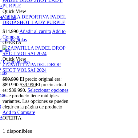
os
Quick View
VISERA DEPORTIVA PADEL
Mochilas
DROP SHOT LADY PURPLE
$
14.990
Añadir al carrito
Add to
Compare
/ Caramagiolas
OFERTA
nillar
Quick View
 / Pasamontañas
ZAPATILLA PADEL DROP
s
SHOT VOLSAI 2024
ntas
$
89.990
El precio original era:
$89.990.
$
39.990
El precio actual
es: $39.990.
Seleccionar opciones
nes
Este producto tiene múltiples
variantes. Las opciones se pueden
s
elegir en la página de producto
Add to Compare
os
OFERTA
1 disponibles