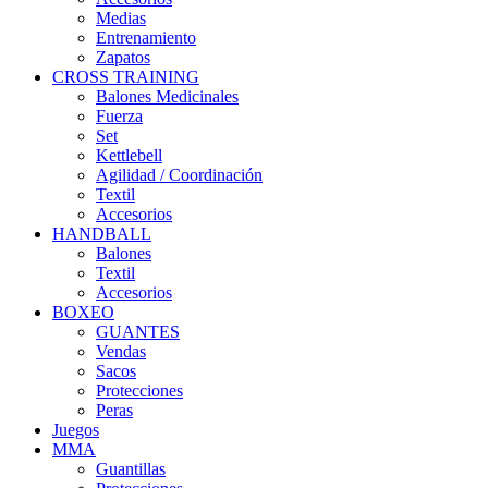
Medias
Entrenamiento
Zapatos
CROSS TRAINING
Balones Medicinales
Fuerza
Set
Kettlebell
Agilidad / Coordinación
Textil
Accesorios
HANDBALL
Balones
Textil
Accesorios
BOXEO
GUANTES
Vendas
Sacos
Protecciones
Peras
Juegos
MMA
Guantillas