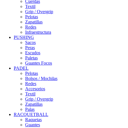
Cuerdas
Textil
Grip / Overgrip
Pelotas
Zapatillas
Redes
Infraestructura
PUSHING
Sacos
Peras
Escudos
Paletas
Guantes Focos
PADEL
Pelotas
Bolsos / Mochilas
Redes
Accesorios
Textil
Grip / Overgrip
Zapatillas
Palas
RACQUETBALL
Raquetas
Guantes