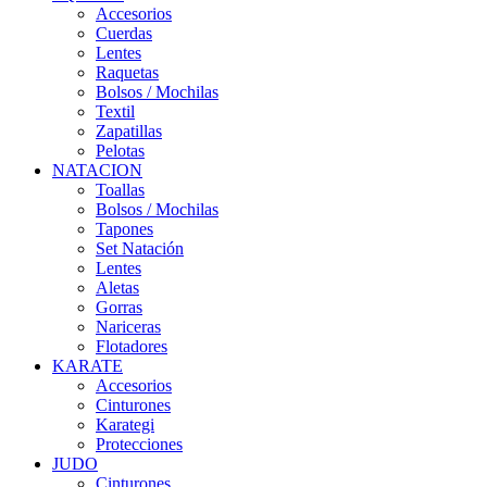
Accesorios
Cuerdas
Lentes
Raquetas
Bolsos / Mochilas
Textil
Zapatillas
Pelotas
NATACION
Toallas
Bolsos / Mochilas
Tapones
Set Natación
Lentes
Aletas
Gorras
Nariceras
Flotadores
KARATE
Accesorios
Cinturones
Karategi
Protecciones
JUDO
Cinturones