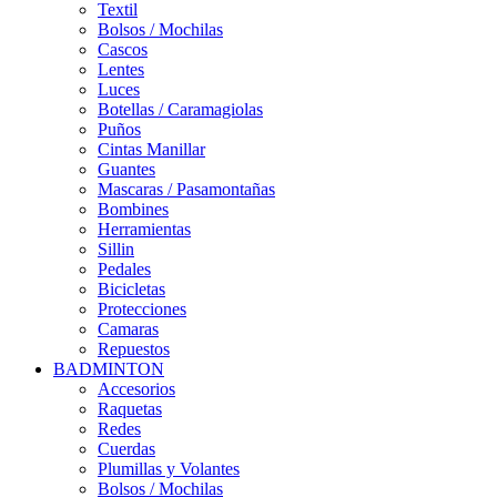
Textil
Bolsos / Mochilas
Cascos
Lentes
Luces
Botellas / Caramagiolas
Puños
Cintas Manillar
Guantes
Mascaras / Pasamontañas
Bombines
Herramientas
Sillin
Pedales
Bicicletas
Protecciones
Camaras
Repuestos
BADMINTON
Accesorios
Raquetas
Redes
Cuerdas
Plumillas y Volantes
Bolsos / Mochilas