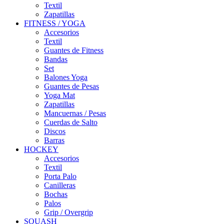
Textil
Zapatillas
FITNESS / YOGA
Accesorios
Textil
Guantes de Fitness
Bandas
Set
Balones Yoga
Guantes de Pesas
Yoga Mat
Zapatillas
Mancuernas / Pesas
Cuerdas de Salto
Discos
Barras
HOCKEY
Accesorios
Textil
Porta Palo
Canilleras
Bochas
Palos
Grip / Overgrip
SQUASH