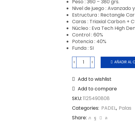
Peso : 360 – 380 grs.
Nivel de juego : Avanzado 
Estructura : Rectangle Ca
Caras : Triaxial Carbon + 
Núcleo : Eva Tech High Den
Control : 60%
Potencia : 40%
Funda : SI
AÑADIR AL 
Add to wishlist
Add to compare
SKU:
1125490808
Categories:
PADEL
,
Palas
Share: