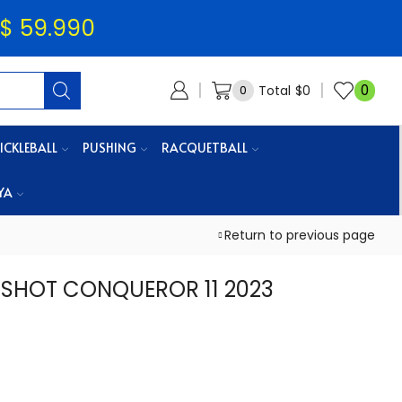
$ 59.990
0
Total
$
0
0
ICKLEBALL
PUSHING
RACQUETBALL
YA
Return to previous page
 SHOT CONQUEROR 11 2023