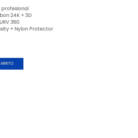
y profesional
rbon 24K + 3D
CURV 360
sity + Nylon Protector
CARRITO