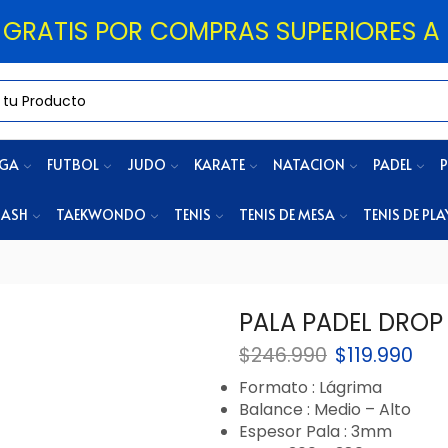
 GRATIS POR COMPRAS SUPERIORES A 
OGA
FUTBOL
JUDO
KARATE
NATACION
PADEL
P
ASH
TAEKWONDO
TENIS
TENIS DE MESA
TENIS DE PLA
PALA PADEL DROP
$
246.990
$
119.990
Formato : Lágrima
Balance : Medio – Alto
Espesor Pala : 3mm