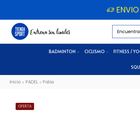
ENVIO
BADMINTON
CICLISMO
FITNESS / Y
SQU
Inicio
PADEL
Palas
OFERTA