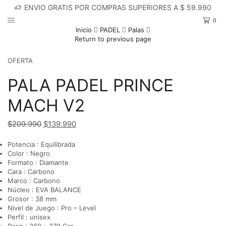
ENVIO GRATIS POR COMPRAS SUPERIORES A $ 59.990
0
Inicio
PADEL
Palas
Return to previous page
OFERTA
PALA PADEL PRINCE
MACH V2
$
209.990
El
$
139.990
El
precio
precio
Potencia : Equilibrada
original
actual
Color : Negro
era:
es:
Formato : Diamante
$209.990.
$139.990.
Cara : Carbono
Marco : Carbono
Núcleo : EVA BALANCE
Grosor : 38 mm
Nivel de Juego : Pro – Level
Perfil : unisex
Peso : 360 – 370 Grs.