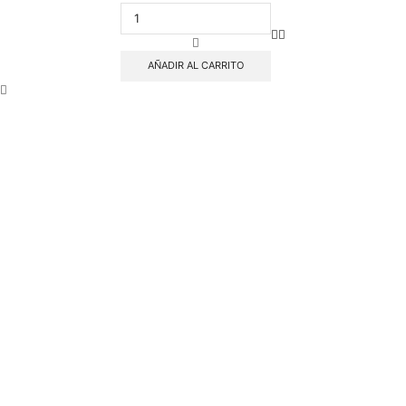
PADEL
PRINCE
MACH
V2
AÑADIR AL CARRITO
cantidad