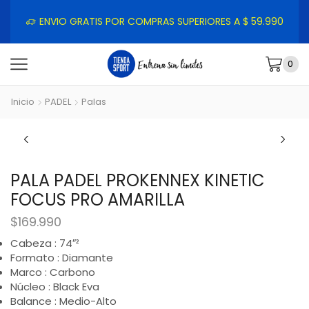
ENVIO GRATIS POR COMPRAS SUPERIORES A $ 59.990
0
Inicio
PADEL
Palas
PALA PADEL PROKENNEX KINETIC
FOCUS PRO AMARILLA
$
169.990
Cabeza : 74″²
Formato : Diamante
Marco : Carbono
Núcleo : Black Eva
Balance : Medio-Alto