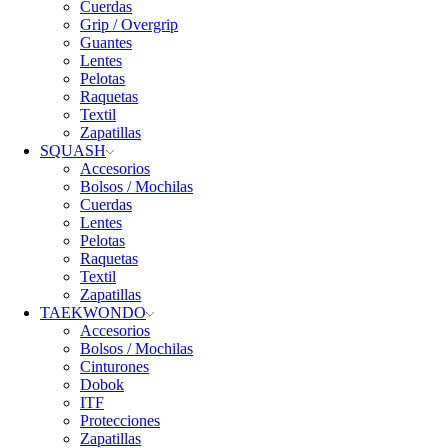
Cuerdas
Grip / Overgrip
Guantes
Lentes
Pelotas
Raquetas
Textil
Zapatillas
SQUASH
Accesorios
Bolsos / Mochilas
Cuerdas
Lentes
Pelotas
Raquetas
Textil
Zapatillas
TAEKWONDO
Accesorios
Bolsos / Mochilas
Cinturones
Dobok
ITF
Protecciones
Zapatillas