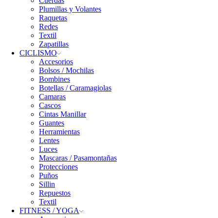
Cuerdas
Plumillas y Volantes
Raquetas
Redes
Textil
Zapatillas
CICLISMO
Accesorios
Bolsos / Mochilas
Bombines
Botellas / Caramagiolas
Camaras
Cascos
Cintas Manillar
Guantes
Herramientas
Lentes
Luces
Mascaras / Pasamontañas
Protecciones
Puños
Sillin
Repuestos
Textil
FITNESS / YOGA