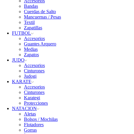
Accesorios
Bandas
Cuerdas de Salto
Mancuernas / Pesas
Textil
Zapatillas
FUTBOL
Accesorios
Guantes Arquero
Medias
Zapatos
JUDO
Accesorios
Cinturones
Judogi
KARATE
Accesorios
Cinturones
Karategi
Protecciones
NATACION
Aletas
Bolsos / Mochilas
Flotadores
Gorras