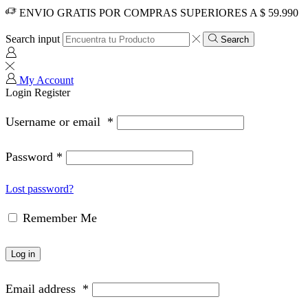
ENVIO GRATIS POR COMPRAS SUPERIORES A $ 59.990
Search input
Search
My Account
Login
Register
Username or email
*
Password
*
Lost password?
Remember Me
Log in
Email address
*