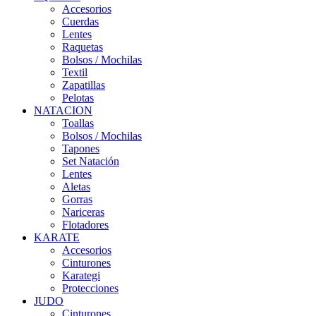
Accesorios
Cuerdas
Lentes
Raquetas
Bolsos / Mochilas
Textil
Zapatillas
Pelotas
NATACION
Toallas
Bolsos / Mochilas
Tapones
Set Natación
Lentes
Aletas
Gorras
Nariceras
Flotadores
KARATE
Accesorios
Cinturones
Karategi
Protecciones
JUDO
Cinturones