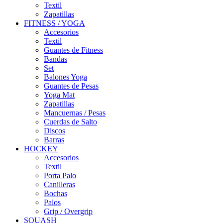
Textil
Zapatillas
FITNESS / YOGA
Accesorios
Textil
Guantes de Fitness
Bandas
Set
Balones Yoga
Guantes de Pesas
Yoga Mat
Zapatillas
Mancuernas / Pesas
Cuerdas de Salto
Discos
Barras
HOCKEY
Accesorios
Textil
Porta Palo
Canilleras
Bochas
Palos
Grip / Overgrip
SQUASH