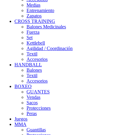
Medias
Entrenamiento
Zapatos
CROSS TRAINING
Balones Medicinales
Fuerza
Set
Kettlebell
Agilidad / Coordinación
Textil
Accesorios
HANDBALL
Balones
Textil
Accesorios
BOXEO
GUANTES
Vendas
Sacos
Protecciones
Peras
Juegos
MMA
Guantillas