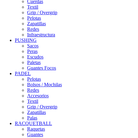
Cuerdas
Textil
Grip / Overgrip
Pelotas
Zapatillas
Redes
Infraestructura
PUSHING
Sacos
Peras
Escudos
Paletas
Guantes Focos
PADEL
Pelotas
Bolsos / Mochilas
Redes
Accesorios
Textil
Grip / Overgrip
Zapatillas
Palas
RACQUETBALL
Raquetas
Guantes