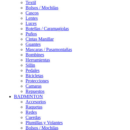
Textil
Bolsos / Mochilas
Cascos
Lentes
Luces
Botellas / Caramagiolas
Puños
Cintas Manillar
Guantes
Mascaras / Pasamontañas
Bombines
Herramientas
Sillin
Pedales
Bicicletas
Protecciones
Camaras
Repuestos
BADMINTON
Accesorios
Raquetas
Redes
Cuerdas
Plumillas y Volantes
Bolsos / Mochilas