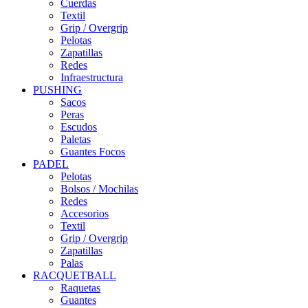
Cuerdas
Textil
Grip / Overgrip
Pelotas
Zapatillas
Redes
Infraestructura
PUSHING
Sacos
Peras
Escudos
Paletas
Guantes Focos
PADEL
Pelotas
Bolsos / Mochilas
Redes
Accesorios
Textil
Grip / Overgrip
Zapatillas
Palas
RACQUETBALL
Raquetas
Guantes