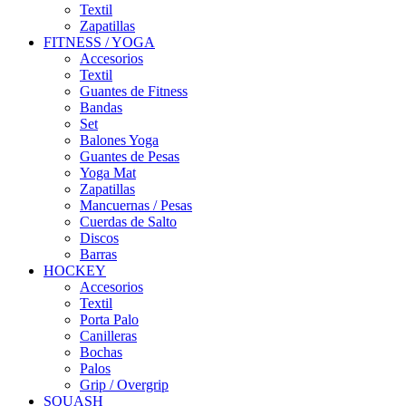
Textil
Zapatillas
FITNESS / YOGA
Accesorios
Textil
Guantes de Fitness
Bandas
Set
Balones Yoga
Guantes de Pesas
Yoga Mat
Zapatillas
Mancuernas / Pesas
Cuerdas de Salto
Discos
Barras
HOCKEY
Accesorios
Textil
Porta Palo
Canilleras
Bochas
Palos
Grip / Overgrip
SQUASH