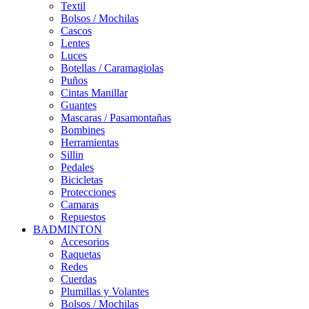
Textil
Bolsos / Mochilas
Cascos
Lentes
Luces
Botellas / Caramagiolas
Puños
Cintas Manillar
Guantes
Mascaras / Pasamontañas
Bombines
Herramientas
Sillin
Pedales
Bicicletas
Protecciones
Camaras
Repuestos
BADMINTON
Accesorios
Raquetas
Redes
Cuerdas
Plumillas y Volantes
Bolsos / Mochilas