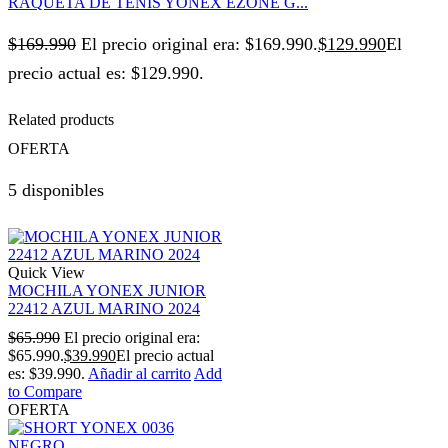
RAQUETA DE TENIS YONEX EZONE G...
$
169.990
El precio original era: $169.990.
$
129.990
El
precio actual es: $129.990.
Related products
OFERTA
5 disponibles
Quick View
MOCHILA YONEX JUNIOR
22412 AZUL MARINO 2024
$
65.990
El precio original era:
$65.990.
$
39.990
El precio actual
es: $39.990.
Añadir al carrito
Add
to Compare
OFERTA