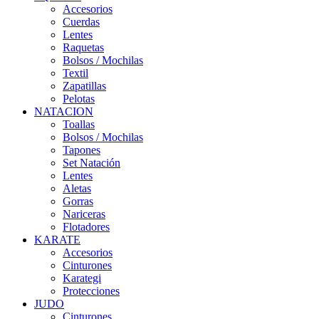
Accesorios
Cuerdas
Lentes
Raquetas
Bolsos / Mochilas
Textil
Zapatillas
Pelotas
NATACION
Toallas
Bolsos / Mochilas
Tapones
Set Natación
Lentes
Aletas
Gorras
Nariceras
Flotadores
KARATE
Accesorios
Cinturones
Karategi
Protecciones
JUDO
Cinturones