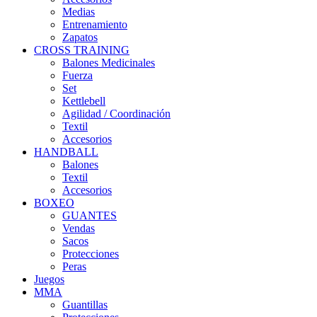
Medias
Entrenamiento
Zapatos
CROSS TRAINING
Balones Medicinales
Fuerza
Set
Kettlebell
Agilidad / Coordinación
Textil
Accesorios
HANDBALL
Balones
Textil
Accesorios
BOXEO
GUANTES
Vendas
Sacos
Protecciones
Peras
Juegos
MMA
Guantillas