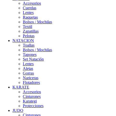
Accesorios
Cuerdas
Lentes
Raquetas
Bolsos / Mochilas
Textil
Zapatillas
Pelotas
NATACION
Toallas
Bolsos / Mochilas
Tapones
Set Natación
Lentes
Aletas
Gorras
Nariceras
Flotadores
KARATE
Accesorios
Cinturones
Karategi
Protecciones
JUDO
Cinturones