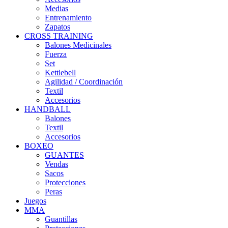
Medias
Entrenamiento
Zapatos
CROSS TRAINING
Balones Medicinales
Fuerza
Set
Kettlebell
Agilidad / Coordinación
Textil
Accesorios
HANDBALL
Balones
Textil
Accesorios
BOXEO
GUANTES
Vendas
Sacos
Protecciones
Peras
Juegos
MMA
Guantillas