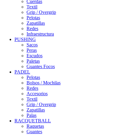
Cuerdas
Textil
Grip / Overgrip
Pelotas
Zapatillas
Redes
Infraestructura
PUSHING
Sacos
Peras
Escudos
Paletas
Guantes Focos
PADEL
Pelotas
Bolsos / Mochilas
Redes
Accesorios
Textil
Grip / Overgrip
Zapatillas
Palas
RACQUETBALL
Raquetas
Guantes