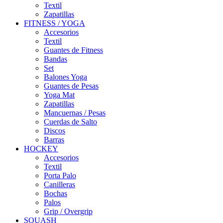
Textil
Zapatillas
FITNESS / YOGA
Accesorios
Textil
Guantes de Fitness
Bandas
Set
Balones Yoga
Guantes de Pesas
Yoga Mat
Zapatillas
Mancuernas / Pesas
Cuerdas de Salto
Discos
Barras
HOCKEY
Accesorios
Textil
Porta Palo
Canilleras
Bochas
Palos
Grip / Overgrip
SQUASH