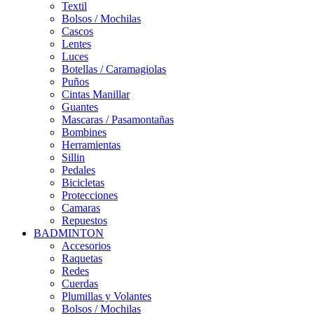
Textil
Bolsos / Mochilas
Cascos
Lentes
Luces
Botellas / Caramagiolas
Puños
Cintas Manillar
Guantes
Mascaras / Pasamontañas
Bombines
Herramientas
Sillin
Pedales
Bicicletas
Protecciones
Camaras
Repuestos
BADMINTON
Accesorios
Raquetas
Redes
Cuerdas
Plumillas y Volantes
Bolsos / Mochilas