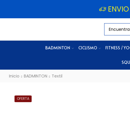
ENVIO
BADMINTON
CICLISMO
FITNESS / Y
SQU
Inicio
BADMINTON
Textil
OFERTA