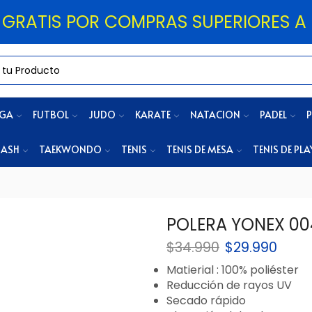
 GRATIS POR COMPRAS SUPERIORES A 
OGA
FUTBOL
JUDO
KARATE
NATACION
PADEL
P
ASH
TAEKWONDO
TENIS
TENIS DE MESA
TENIS DE PLA
POLERA YONEX 00
$
34.990
$
29.990
Matierial : 100% poliéster
Reducción de rayos UV
Secado rápido