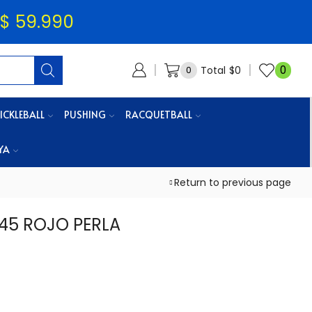
$ 59.990
0
Total
$
0
0
ICKLEBALL
PUSHING
RACQUETBALL
YA
Return to previous page
45 ROJO PERLA