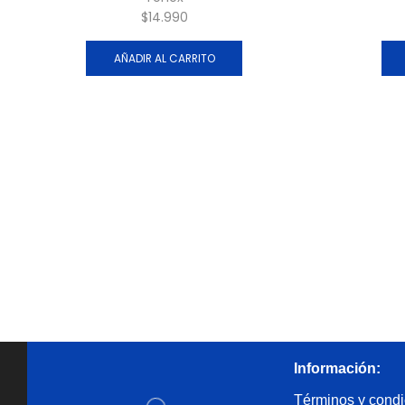
$
14.990
AÑADIR AL CARRITO
Información:
Términos y condi