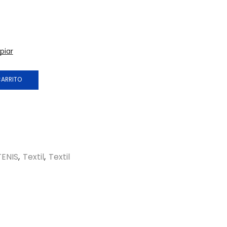
piar
CARRITO
TENIS
,
Textil
,
Textil