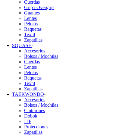
Cuerdas
Grip / Overgrip
Guantes
Lentes
Pelotas
Raquetas
Textil
Zapatillas
SQUASH
Accesorios
Bolsos / Mochilas
Cuerdas
Lentes
Pelotas
Raquetas
Textil
Zapatillas
TAEKWONDO
Accesorios
Bolsos / Mochilas
Cinturones
Dobok
ITF
Protecciones
Zapatillas