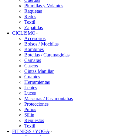
Cuerdas
Plumillas y Volantes
Raquetas
Redes
Textil
Zapatillas
CICLISMO
Accesorios
Bolsos / Mochilas
Bombines
Botellas / Caramagiolas
Camaras
Cascos
Cintas Manillar
Guantes
Herramientas
Lentes
Luces
Mascaras / Pasamontañas
Protecciones
Puños
Sillin
Repuestos
Textil
FITNESS / YOGA