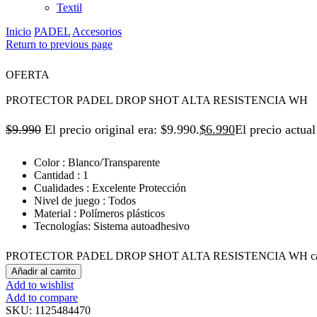
Textil
Inicio
PADEL
Accesorios
Return to previous page
OFERTA
PROTECTOR PADEL DROP SHOT ALTA RESISTENCIA WH
$
9.990
El precio original era: $9.990.
$
6.990
El precio actual
Color : Blanco/Transparente
Cantidad : 1
Cualidades : Excelente Protección
Nivel de juego : Todos
Material : Polímeros plásticos
Tecnologías: Sistema autoadhesivo
PROTECTOR PADEL DROP SHOT ALTA RESISTENCIA WH can
Añadir al carrito
Add to wishlist
Add to compare
SKU:
1125484470