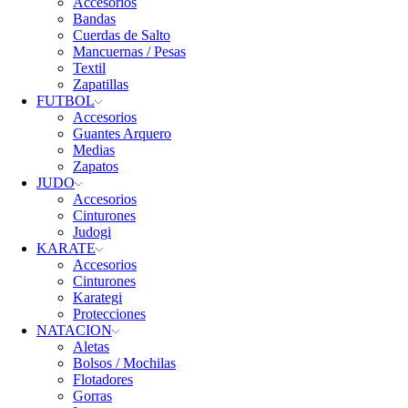
Accesorios
Bandas
Cuerdas de Salto
Mancuernas / Pesas
Textil
Zapatillas
FUTBOL
Accesorios
Guantes Arquero
Medias
Zapatos
JUDO
Accesorios
Cinturones
Judogi
KARATE
Accesorios
Cinturones
Karategi
Protecciones
NATACION
Aletas
Bolsos / Mochilas
Flotadores
Gorras