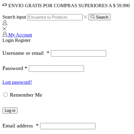
ENVIO GRATIS POR COMPRAS SUPERIORES A $ 59.990
Search input
Search
My Account
Login
Register
Username or email
*
Password
*
Lost password?
Remember Me
Log in
Email address
*