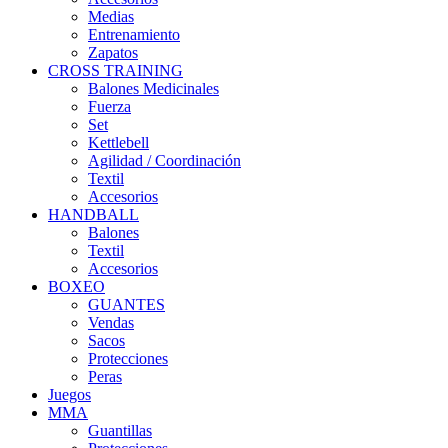
Medias
Entrenamiento
Zapatos
CROSS TRAINING
Balones Medicinales
Fuerza
Set
Kettlebell
Agilidad / Coordinación
Textil
Accesorios
HANDBALL
Balones
Textil
Accesorios
BOXEO
GUANTES
Vendas
Sacos
Protecciones
Peras
Juegos
MMA
Guantillas