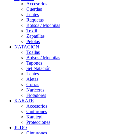
Accesorios
Cuerdas
Lentes
Raquetas
Bolsos / Mochilas
Textil
Zapatillas
Pelotas
NATACION
Toallas
Bolsos / Mochilas
Tapones
Set Natación
Lentes
Aletas
Gorras
Nariceras
Flotadores
KARATE
Accesorios
Cinturones
Karategi
Protecciones
JUDO
Cinturones