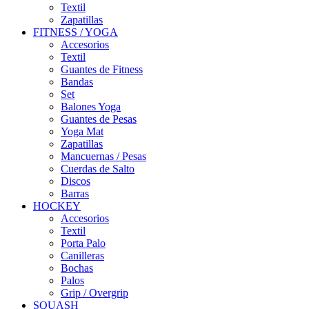
Textil
Zapatillas
FITNESS / YOGA
Accesorios
Textil
Guantes de Fitness
Bandas
Set
Balones Yoga
Guantes de Pesas
Yoga Mat
Zapatillas
Mancuernas / Pesas
Cuerdas de Salto
Discos
Barras
HOCKEY
Accesorios
Textil
Porta Palo
Canilleras
Bochas
Palos
Grip / Overgrip
SQUASH