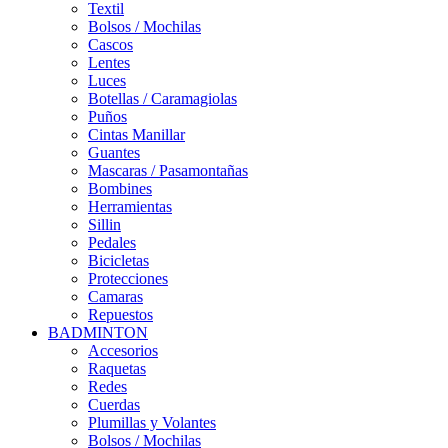
Textil
Bolsos / Mochilas
Cascos
Lentes
Luces
Botellas / Caramagiolas
Puños
Cintas Manillar
Guantes
Mascaras / Pasamontañas
Bombines
Herramientas
Sillin
Pedales
Bicicletas
Protecciones
Camaras
Repuestos
BADMINTON
Accesorios
Raquetas
Redes
Cuerdas
Plumillas y Volantes
Bolsos / Mochilas