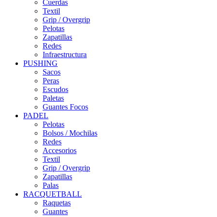
Cuerdas
Textil
Grip / Overgrip
Pelotas
Zapatillas
Redes
Infraestructura
PUSHING
Sacos
Peras
Escudos
Paletas
Guantes Focos
PADEL
Pelotas
Bolsos / Mochilas
Redes
Accesorios
Textil
Grip / Overgrip
Zapatillas
Palas
RACQUETBALL
Raquetas
Guantes