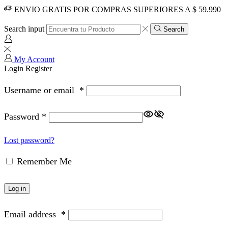
ENVIO GRATIS POR COMPRAS SUPERIORES A $ 59.990
Search input
Search
My Account
Login
Register
Username or email
*
Password
*
Lost password?
Remember Me
Log in
Email address
*