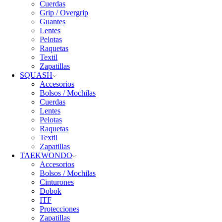
Cuerdas
Grip / Overgrip
Guantes
Lentes
Pelotas
Raquetas
Textil
Zapatillas
SQUASH
Accesorios
Bolsos / Mochilas
Cuerdas
Lentes
Pelotas
Raquetas
Textil
Zapatillas
TAEKWONDO
Accesorios
Bolsos / Mochilas
Cinturones
Dobok
ITF
Protecciones
Zapatillas