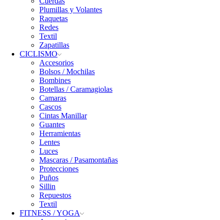
Cuerdas
Plumillas y Volantes
Raquetas
Redes
Textil
Zapatillas
CICLISMO
Accesorios
Bolsos / Mochilas
Bombines
Botellas / Caramagiolas
Camaras
Cascos
Cintas Manillar
Guantes
Herramientas
Lentes
Luces
Mascaras / Pasamontañas
Protecciones
Puños
Sillin
Repuestos
Textil
FITNESS / YOGA