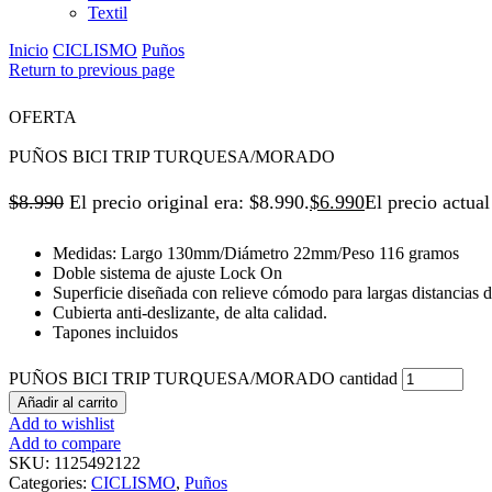
Textil
Inicio
CICLISMO
Puños
Return to previous page
OFERTA
PUÑOS BICI TRIP TURQUESA/MORADO
$
8.990
El precio original era: $8.990.
$
6.990
El precio actual
Medidas: Largo 130mm/Diámetro 22mm/Peso 116 gramos
Doble sistema de ajuste Lock On
Superficie diseñada con relieve cómodo para largas distancias d
Cubierta anti-deslizante, de alta calidad.
Tapones incluidos
PUÑOS BICI TRIP TURQUESA/MORADO cantidad
Añadir al carrito
Add to wishlist
Add to compare
SKU:
1125492122
Categories:
CICLISMO
,
Puños