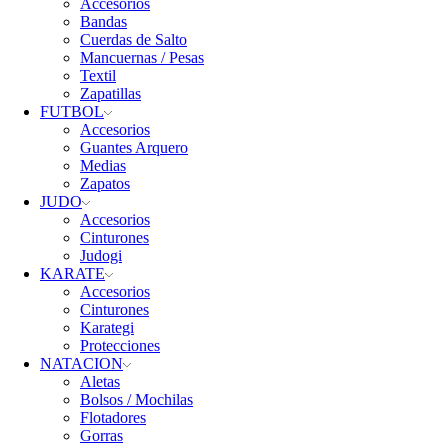
Accesorios
Bandas
Cuerdas de Salto
Mancuernas / Pesas
Textil
Zapatillas
FUTBOL
Accesorios
Guantes Arquero
Medias
Zapatos
JUDO
Accesorios
Cinturones
Judogi
KARATE
Accesorios
Cinturones
Karategi
Protecciones
NATACION
Aletas
Bolsos / Mochilas
Flotadores
Gorras