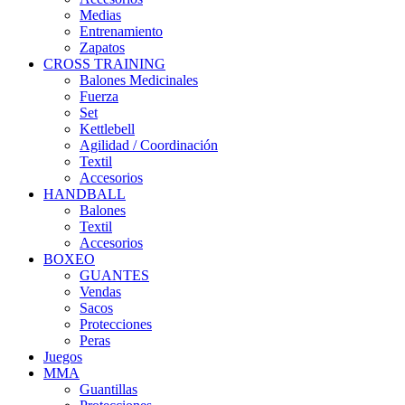
Medias
Entrenamiento
Zapatos
CROSS TRAINING
Balones Medicinales
Fuerza
Set
Kettlebell
Agilidad / Coordinación
Textil
Accesorios
HANDBALL
Balones
Textil
Accesorios
BOXEO
GUANTES
Vendas
Sacos
Protecciones
Peras
Juegos
MMA
Guantillas