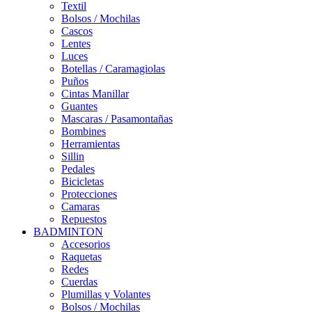
Textil
Bolsos / Mochilas
Cascos
Lentes
Luces
Botellas / Caramagiolas
Puños
Cintas Manillar
Guantes
Mascaras / Pasamontañas
Bombines
Herramientas
Sillin
Pedales
Bicicletas
Protecciones
Camaras
Repuestos
BADMINTON
Accesorios
Raquetas
Redes
Cuerdas
Plumillas y Volantes
Bolsos / Mochilas