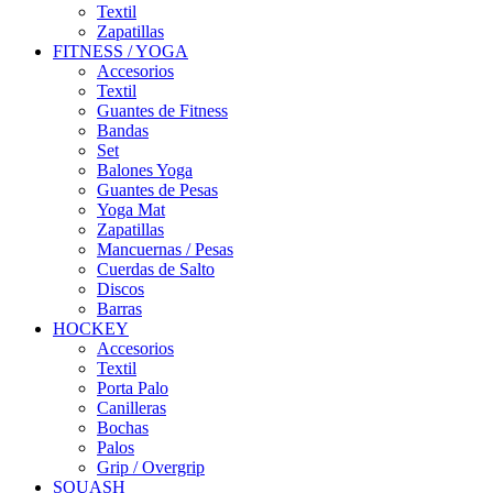
Textil
Zapatillas
FITNESS / YOGA
Accesorios
Textil
Guantes de Fitness
Bandas
Set
Balones Yoga
Guantes de Pesas
Yoga Mat
Zapatillas
Mancuernas / Pesas
Cuerdas de Salto
Discos
Barras
HOCKEY
Accesorios
Textil
Porta Palo
Canilleras
Bochas
Palos
Grip / Overgrip
SQUASH