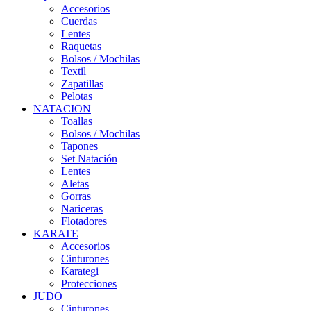
Accesorios
Cuerdas
Lentes
Raquetas
Bolsos / Mochilas
Textil
Zapatillas
Pelotas
NATACION
Toallas
Bolsos / Mochilas
Tapones
Set Natación
Lentes
Aletas
Gorras
Nariceras
Flotadores
KARATE
Accesorios
Cinturones
Karategi
Protecciones
JUDO
Cinturones