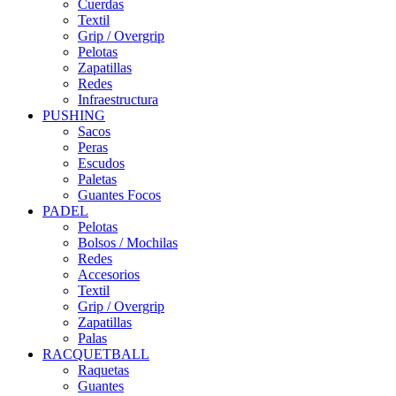
Cuerdas
Textil
Grip / Overgrip
Pelotas
Zapatillas
Redes
Infraestructura
PUSHING
Sacos
Peras
Escudos
Paletas
Guantes Focos
PADEL
Pelotas
Bolsos / Mochilas
Redes
Accesorios
Textil
Grip / Overgrip
Zapatillas
Palas
RACQUETBALL
Raquetas
Guantes