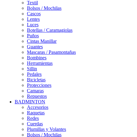
Textil
Bolsos / Mochilas
Cascos
Lentes
Luces
Botellas / Caramagiolas
Puños
Cintas Manillar
Guantes
Mascaras / Pasamontañas
Bombines
Herramientas
Sillin
Pedales
Bicicletas
Protecciones
Camaras
Repuestos
BADMINTON
Accesorios
Raquetas
Redes
Cuerdas
Plumillas y Volantes
Bolsos / Mochilas