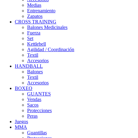
Medias
Entrenamiento
Zapatos
CROSS TRAINING
Balones Medicinales
Fuerza
Set
Kettlebell
Agilidad / Coordinación
Textil
Accesorios
HANDBALL
Balones
Textil
Accesorios
BOXEO
GUANTES
Vendas
Sacos
Protecciones
Peras
Juegos
MMA
Guantillas