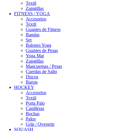
Textil
Zapatillas
FITNESS / YOGA
Accesorios
Textil
Guantes de Fitness
Bandas
Set
Balones Yoga
Guantes de Pesas
Yoga Mat
Zapatillas
Mancuernas / Pesas
Cuerdas de Salto
Discos
Barras
HOCKEY
Accesorios
Textil
Porta Palo
Canilleras
Bochas
Palos
Grip / Overgrip
SQUASH