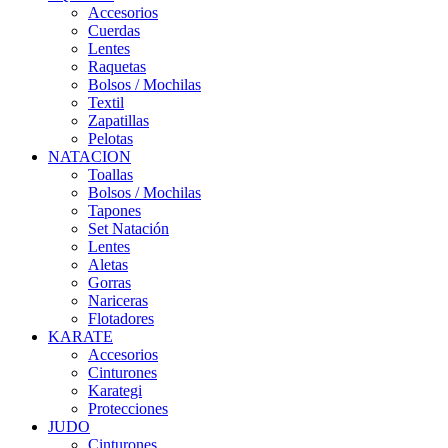
Accesorios
Cuerdas
Lentes
Raquetas
Bolsos / Mochilas
Textil
Zapatillas
Pelotas
NATACION
Toallas
Bolsos / Mochilas
Tapones
Set Natación
Lentes
Aletas
Gorras
Nariceras
Flotadores
KARATE
Accesorios
Cinturones
Karategi
Protecciones
JUDO
Cinturones