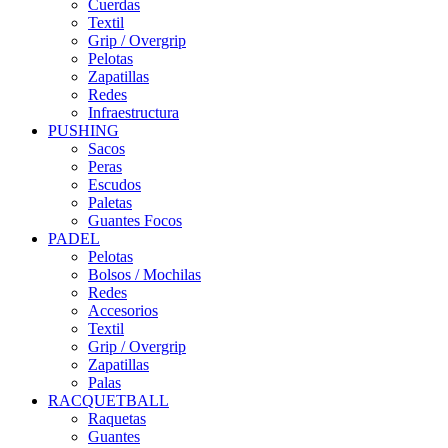
Cuerdas
Textil
Grip / Overgrip
Pelotas
Zapatillas
Redes
Infraestructura
PUSHING
Sacos
Peras
Escudos
Paletas
Guantes Focos
PADEL
Pelotas
Bolsos / Mochilas
Redes
Accesorios
Textil
Grip / Overgrip
Zapatillas
Palas
RACQUETBALL
Raquetas
Guantes