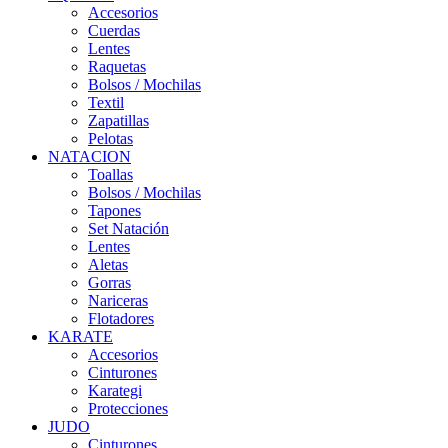
Accesorios
Cuerdas
Lentes
Raquetas
Bolsos / Mochilas
Textil
Zapatillas
Pelotas
NATACION
Toallas
Bolsos / Mochilas
Tapones
Set Natación
Lentes
Aletas
Gorras
Nariceras
Flotadores
KARATE
Accesorios
Cinturones
Karategi
Protecciones
JUDO
Cinturones