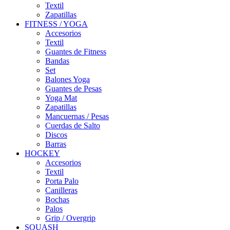
Textil
Zapatillas
FITNESS / YOGA
Accesorios
Textil
Guantes de Fitness
Bandas
Set
Balones Yoga
Guantes de Pesas
Yoga Mat
Zapatillas
Mancuernas / Pesas
Cuerdas de Salto
Discos
Barras
HOCKEY
Accesorios
Textil
Porta Palo
Canilleras
Bochas
Palos
Grip / Overgrip
SQUASH