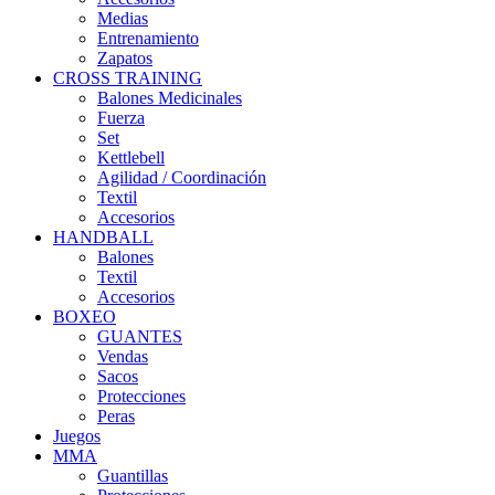
Medias
Entrenamiento
Zapatos
CROSS TRAINING
Balones Medicinales
Fuerza
Set
Kettlebell
Agilidad / Coordinación
Textil
Accesorios
HANDBALL
Balones
Textil
Accesorios
BOXEO
GUANTES
Vendas
Sacos
Protecciones
Peras
Juegos
MMA
Guantillas