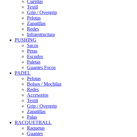
Cuerdas
Textil
Grip / Overgrip
Pelotas
Zapatillas
Redes
Infraestructura
PUSHING
Sacos
Peras
Escudos
Paletas
Guantes Focos
PADEL
Pelotas
Bolsos / Mochilas
Redes
Accesorios
Textil
Grip / Overgrip
Zapatillas
Palas
RACQUETBALL
Raquetas
Guantes