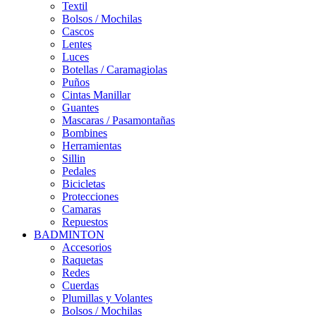
Textil
Bolsos / Mochilas
Cascos
Lentes
Luces
Botellas / Caramagiolas
Puños
Cintas Manillar
Guantes
Mascaras / Pasamontañas
Bombines
Herramientas
Sillin
Pedales
Bicicletas
Protecciones
Camaras
Repuestos
BADMINTON
Accesorios
Raquetas
Redes
Cuerdas
Plumillas y Volantes
Bolsos / Mochilas