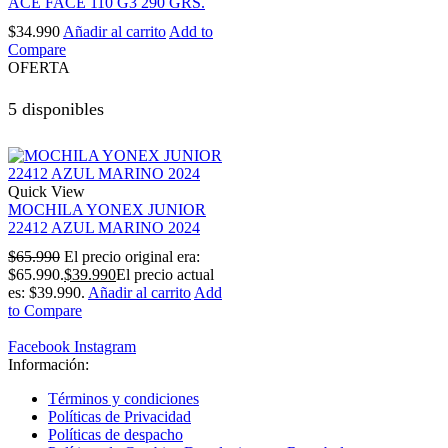
ACE FACE 110 G3 290 GRS.
$
34.990
Añadir al carrito
Add to
Compare
OFERTA
5 disponibles
Quick View
MOCHILA YONEX JUNIOR
22412 AZUL MARINO 2024
$
65.990
El precio original era:
$65.990.
$
39.990
El precio actual
es: $39.990.
Añadir al carrito
Add
to Compare
Facebook
Instagram
Información:
Términos y condiciones
Políticas de Privacidad
Políticas de despacho