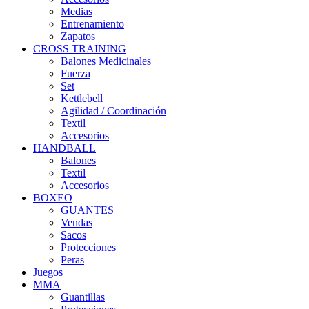
Medias
Entrenamiento
Zapatos
CROSS TRAINING
Balones Medicinales
Fuerza
Set
Kettlebell
Agilidad / Coordinación
Textil
Accesorios
HANDBALL
Balones
Textil
Accesorios
BOXEO
GUANTES
Vendas
Sacos
Protecciones
Peras
Juegos
MMA
Guantillas