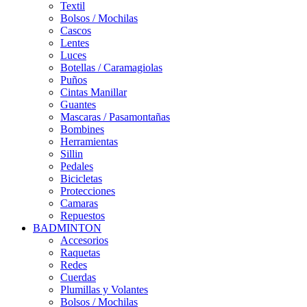
Textil
Bolsos / Mochilas
Cascos
Lentes
Luces
Botellas / Caramagiolas
Puños
Cintas Manillar
Guantes
Mascaras / Pasamontañas
Bombines
Herramientas
Sillin
Pedales
Bicicletas
Protecciones
Camaras
Repuestos
BADMINTON
Accesorios
Raquetas
Redes
Cuerdas
Plumillas y Volantes
Bolsos / Mochilas