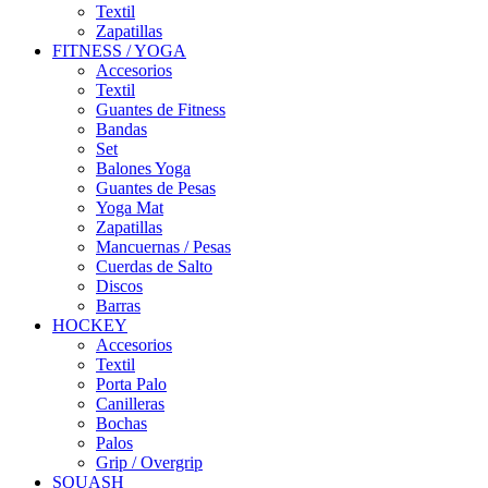
Textil
Zapatillas
FITNESS / YOGA
Accesorios
Textil
Guantes de Fitness
Bandas
Set
Balones Yoga
Guantes de Pesas
Yoga Mat
Zapatillas
Mancuernas / Pesas
Cuerdas de Salto
Discos
Barras
HOCKEY
Accesorios
Textil
Porta Palo
Canilleras
Bochas
Palos
Grip / Overgrip
SQUASH