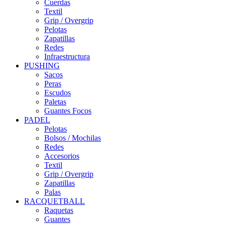
Cuerdas
Textil
Grip / Overgrip
Pelotas
Zapatillas
Redes
Infraestructura
PUSHING
Sacos
Peras
Escudos
Paletas
Guantes Focos
PADEL
Pelotas
Bolsos / Mochilas
Redes
Accesorios
Textil
Grip / Overgrip
Zapatillas
Palas
RACQUETBALL
Raquetas
Guantes