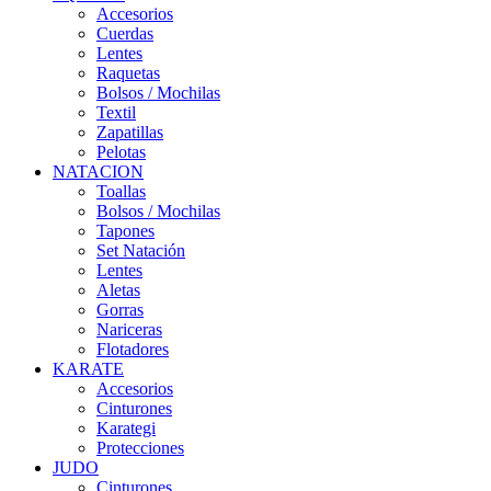
Accesorios
Cuerdas
Lentes
Raquetas
Bolsos / Mochilas
Textil
Zapatillas
Pelotas
NATACION
Toallas
Bolsos / Mochilas
Tapones
Set Natación
Lentes
Aletas
Gorras
Nariceras
Flotadores
KARATE
Accesorios
Cinturones
Karategi
Protecciones
JUDO
Cinturones