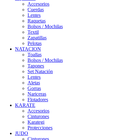
Accesorios
Cuerdas
Lentes
Raquetas
Bolsos / Mochilas
Textil
Zapatillas
Pelotas
NATACION
Toallas
Bolsos / Mochilas
Tapones
Set Natación
Lentes
Aletas
Gorras
Nariceras
Flotadores
KARATE
Accesorios
Cinturones
Karategi
Protecciones
JUDO
Cinturones