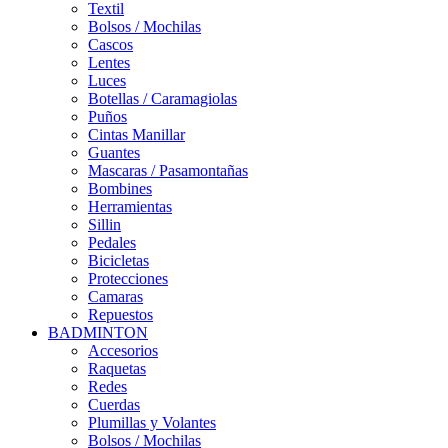
Textil
Bolsos / Mochilas
Cascos
Lentes
Luces
Botellas / Caramagiolas
Puños
Cintas Manillar
Guantes
Mascaras / Pasamontañas
Bombines
Herramientas
Sillin
Pedales
Bicicletas
Protecciones
Camaras
Repuestos
BADMINTON
Accesorios
Raquetas
Redes
Cuerdas
Plumillas y Volantes
Bolsos / Mochilas