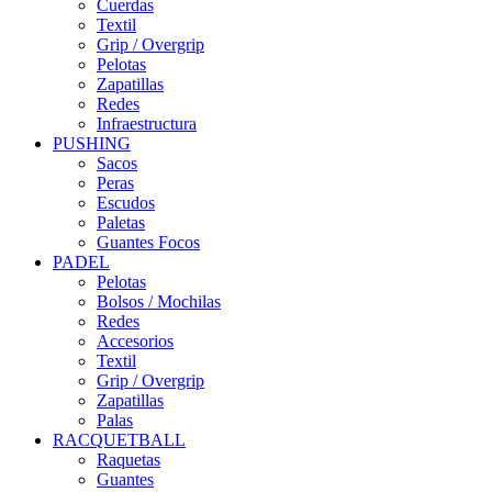
Cuerdas
Textil
Grip / Overgrip
Pelotas
Zapatillas
Redes
Infraestructura
PUSHING
Sacos
Peras
Escudos
Paletas
Guantes Focos
PADEL
Pelotas
Bolsos / Mochilas
Redes
Accesorios
Textil
Grip / Overgrip
Zapatillas
Palas
RACQUETBALL
Raquetas
Guantes