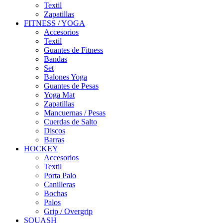
Textil
Zapatillas
FITNESS / YOGA
Accesorios
Textil
Guantes de Fitness
Bandas
Set
Balones Yoga
Guantes de Pesas
Yoga Mat
Zapatillas
Mancuernas / Pesas
Cuerdas de Salto
Discos
Barras
HOCKEY
Accesorios
Textil
Porta Palo
Canilleras
Bochas
Palos
Grip / Overgrip
SQUASH