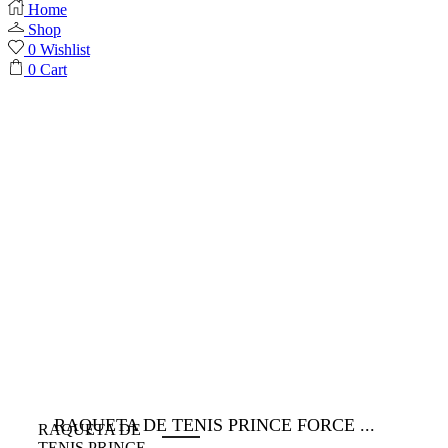
Home
Shop
0
Wishlist
0
Cart
RAQUETA DE TENIS PRINCE FORCE ...
RAQUETA DE
TENIS PRINCE