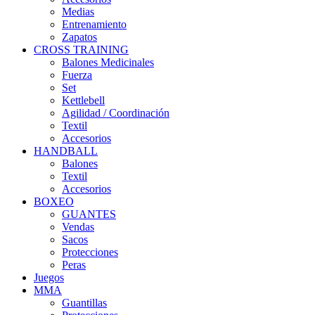
Medias
Entrenamiento
Zapatos
CROSS TRAINING
Balones Medicinales
Fuerza
Set
Kettlebell
Agilidad / Coordinación
Textil
Accesorios
HANDBALL
Balones
Textil
Accesorios
BOXEO
GUANTES
Vendas
Sacos
Protecciones
Peras
Juegos
MMA
Guantillas