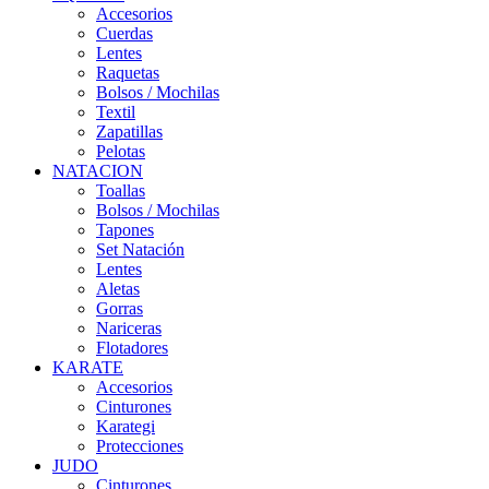
Accesorios
Cuerdas
Lentes
Raquetas
Bolsos / Mochilas
Textil
Zapatillas
Pelotas
NATACION
Toallas
Bolsos / Mochilas
Tapones
Set Natación
Lentes
Aletas
Gorras
Nariceras
Flotadores
KARATE
Accesorios
Cinturones
Karategi
Protecciones
JUDO
Cinturones