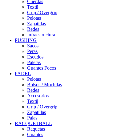
Cuerdas
Textil
Grip / Overgrip
Pelotas
Zapatillas
Redes
Infraestructura
PUSHING
Sacos
Peras
Escudos
Paletas
Guantes Focos
PADEL
Pelotas
Bolsos / Mochilas
Redes
Accesorios
Textil
Grip / Overgrip
Zapatillas
Palas
RACQUETBALL
Raquetas
Guantes