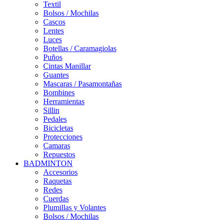
Textil
Bolsos / Mochilas
Cascos
Lentes
Luces
Botellas / Caramagiolas
Puños
Cintas Manillar
Guantes
Mascaras / Pasamontañas
Bombines
Herramientas
Sillin
Pedales
Bicicletas
Protecciones
Camaras
Repuestos
BADMINTON
Accesorios
Raquetas
Redes
Cuerdas
Plumillas y Volantes
Bolsos / Mochilas