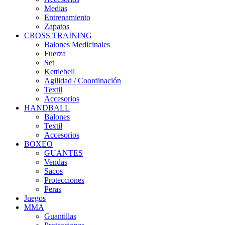
Medias
Entrenamiento
Zapatos
CROSS TRAINING
Balones Medicinales
Fuerza
Set
Kettlebell
Agilidad / Coordinación
Textil
Accesorios
HANDBALL
Balones
Textil
Accesorios
BOXEO
GUANTES
Vendas
Sacos
Protecciones
Peras
Juegos
MMA
Guantillas