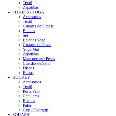
Textil
Zapatillas
FITNESS / YOGA
Accesorios
Textil
Guantes de Fitness
Bandas
Set
Balones Yoga
Guantes de Pesas
Yoga Mat
Zapatillas
Mancuernas / Pesas
Cuerdas de Salto
Discos
Barras
HOCKEY
Accesorios
Textil
Porta Palo
Canilleras
Bochas
Palos
Grip / Overgrip
SQUASH