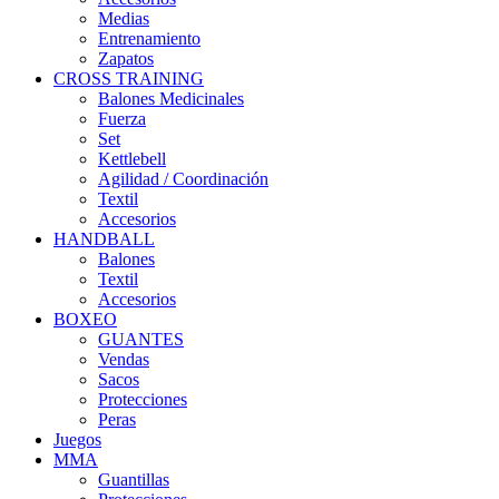
Medias
Entrenamiento
Zapatos
CROSS TRAINING
Balones Medicinales
Fuerza
Set
Kettlebell
Agilidad / Coordinación
Textil
Accesorios
HANDBALL
Balones
Textil
Accesorios
BOXEO
GUANTES
Vendas
Sacos
Protecciones
Peras
Juegos
MMA
Guantillas