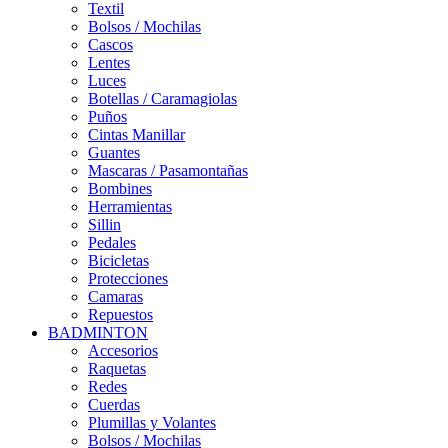
Textil
Bolsos / Mochilas
Cascos
Lentes
Luces
Botellas / Caramagiolas
Puños
Cintas Manillar
Guantes
Mascaras / Pasamontañas
Bombines
Herramientas
Sillin
Pedales
Bicicletas
Protecciones
Camaras
Repuestos
BADMINTON
Accesorios
Raquetas
Redes
Cuerdas
Plumillas y Volantes
Bolsos / Mochilas