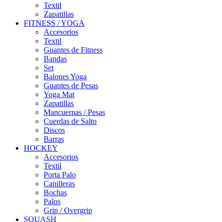
Textil
Zapatillas
FITNESS / YOGA
Accesorios
Textil
Guantes de Fitness
Bandas
Set
Balones Yoga
Guantes de Pesas
Yoga Mat
Zapatillas
Mancuernas / Pesas
Cuerdas de Salto
Discos
Barras
HOCKEY
Accesorios
Textil
Porta Palo
Canilleras
Bochas
Palos
Grip / Overgrip
SQUASH