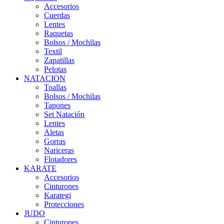
Accesorios
Cuerdas
Lentes
Raquetas
Bolsos / Mochilas
Textil
Zapatillas
Pelotas
NATACION
Toallas
Bolsos / Mochilas
Tapones
Set Natación
Lentes
Aletas
Gorras
Nariceras
Flotadores
KARATE
Accesorios
Cinturones
Karategi
Protecciones
JUDO
Cinturones