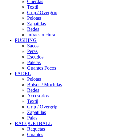
Cuerdas
Textil
Grip / Overgrip
Pelotas
Zapatillas
Redes
Infraestructura
PUSHING
Sacos
Peras
Escudos
Paletas
Guantes Focos
PADEL
Pelotas
Bolsos / Mochilas
Redes
Accesorios
Textil
Grip / Overgrip
Zapatillas
Palas
RACQUETBALL
Raquetas
Guantes