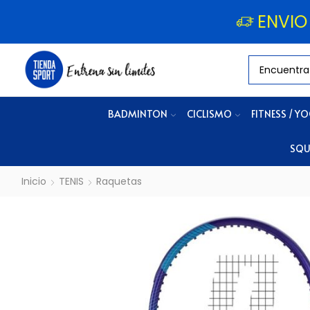
ENVIO
BADMINTON
CICLISMO
FITNESS / Y
SQU
Inicio
TENIS
Raquetas