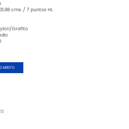
s
/ 31,98 cms. / 7 puntos HL
ylon/Grafito
edio
l
 CARRITO
IS