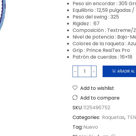
Peso sin encordar : 305 Gr
Equilibrio : 12,59 pulgadas 
Peso del swing : 325
Rigidez : 67
Composición : Textreme/Z
Nivel de potencia : Bajo-M
Colores de la raqueta : Azu
Grip : Prince ResiTex Pro
Patrón de cuerdas : 16×18
AÑADIR AL
Add to wishlist
Add to compare
SKU:
1125496752
Categories:
Raquetas
,
TEN
Tag:
Nuevo