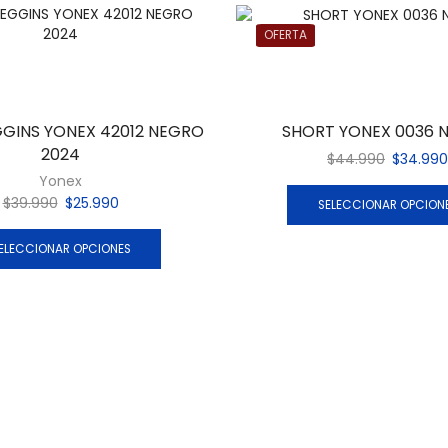
OFERTA
GGINS YONEX 42012 NEGRO
SHORT YONEX 0036 
2024
$
44.990
$
34.990
Yonex
$
39.990
$
25.990
SELECCIONAR OPCION
ELECCIONAR OPCIONES