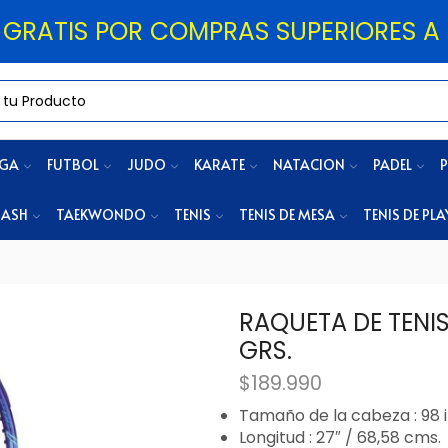
 GRATIS POR COMPRAS SUPERIORES A 
OGA
FUTBOL
JUDO
KARATE
NATACION
PADEL
P
ASH
TAEKWONDO
TENIS
TENIS DE MESA
TENIS DE PLA
RAQUETA DE TENIS
GRS.
$
189.990
Tamaño de la cabeza : 98 i
Longitud : 27″ / 68,58 cms.