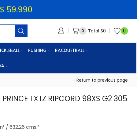
$ 59.990
0
Total
$
0
0
ICKLEBALL
PUSHING
RACQUETBALL
YA
Return to previous page
 PRINCE TXTZ RIPCORD 98XS G2 305
n² / 632,26 cms.²