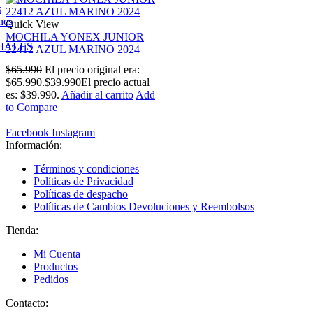
s
nes
Quick View
MOCHILA YONEX JUNIOR
IALES
22412 AZUL MARINO 2024
$
65.990
El precio original era:
$65.990.
$
39.990
El precio actual
es: $39.990.
Añadir al carrito
Add
to Compare
Facebook
Instagram
Información:
Términos y condiciones
Políticas de Privacidad
Políticas de despacho
Políticas de Cambios Devoluciones y Reembolsos
Tienda:
Mi Cuenta
Productos
Pedidos
Contacto: