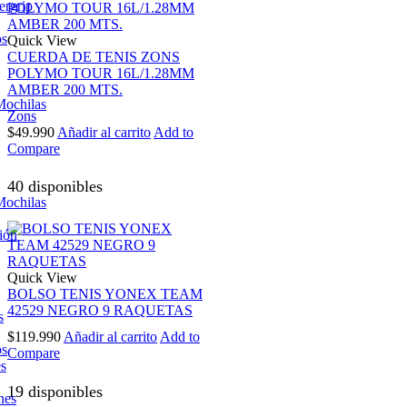
ergrip
os
Quick View
CUERDA DE TENIS ZONS
POLYMO TOUR 16L/1.28MM
AMBER 200 MTS.
Mochilas
Zons
$
49.990
Añadir al carrito
Add to
Compare
40 disponibles
Mochilas
ión
Quick View
BOLSO TENIS YONEX TEAM
42529 NEGRO 9 RAQUETAS
s
$
119.990
Añadir al carrito
Add to
os
Compare
es
19 disponibles
nes