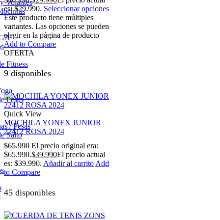
 y Volantes
es: $29.990.
Seleccionar opciones
Mochilas
Este producto tiene múltiples
variantes. Las opciones se pueden
elegir en la página de producto
OGA
Add to Compare
os
OFERTA
e Fitness
9 disponibles
Yoga
e Pesas
Quick View
MOCHILA YONEX JUNIOR
s / Pesas
22412 ROSA 2024
e Salto
$
65.990
El precio original era:
$65.990.
$
39.990
El precio actual
es: $39.990.
Añadir al carrito
Add
os
to Compare
o
45 disponibles
s