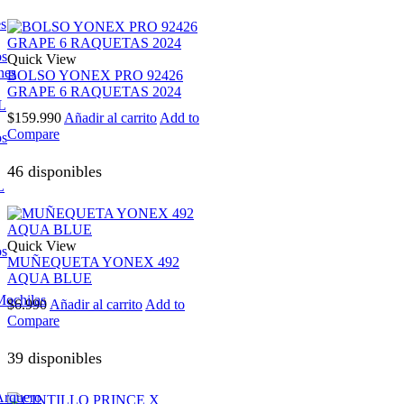
es
os
Quick View
nes
BOLSO YONEX PRO 92426
GRAPE 6 RAQUETAS 2024
L
$
159.990
Añadir al carrito
Add to
Compare
os
46 disponibles
L
Quick View
os
MUÑEQUETA YONEX 492
AQUA BLUE
Mochilas
$
6.990
Añadir al carrito
Add to
Compare
39 disponibles
Arquero