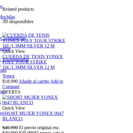
os
Related products
Mochilas
39 disponibles
/ Caramagiolas
nillar
Quick View
CUERDA DE TENIS YONEX
 / Pasamontañas
POLY TOUR STRIKE
s
16L/1.3MM SILVER 12 M
ntas
Yonex
$
18.990
Añadir al carrito
Add to
Compare
nes
OFERTA
s
Quick View
os
SHORT MUJER YONEX 0047
BLANCO
$
40.990
El precio original era:
$40.990.
$
29.990
El precio actual