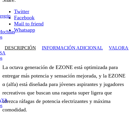
Share:
Twitter
ergrip
Facebook
Mail to friend
Whatsapp
Mochilas
os
DESCRIPCIÓN
INFORMACIÓN ADICIONAL
VALORACI
ESA
os
La octava generación de EZONE está optimizada para
entregar más potencia y sensación mejorada, y la EZONE
α (alfa) está diseñada para jóvenes aspirantes y jugadores
recreativos que buscan una raqueta super ligera que
AYA
ofrezca ráfagas de potencia electrizantes y máxima
os
comodidad.