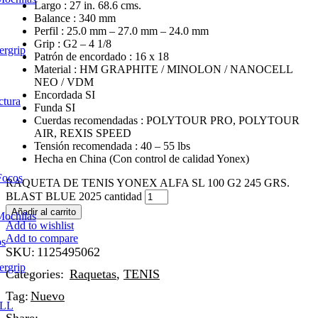
Largo : 27 in. 68.6 cms.
Balance : 340 mm
Perfil : 25.0 mm – 27.0 mm – 24.0 mm
Grip : G2 – 4 1/8
ergrip
Patrón de encordado : 16 x 18
Material : HM GRAPHITE / MINOLON / NANOCELL
NEO / VDM
Encordada SI
ctura
Funda SI
Cuerdas recomendadas : POLYTOUR PRO, POLYTOUR
AIR, REXIS SPEED
Tensión recomendada : 40 – 55 lbs
Hecha en China (Con control de calidad Yonex)
Focos
RAQUETA DE TENIS YONEX ALFA SL 100 G2 245 GRS.
BLAST BLUE 2025 cantidad
Añadir al carrito
Mochilas
Add to wishlist
Add to compare
os
SKU:
1125495062
ergrip
Categories:
Raquetas
,
TENIS
Tag:
Nuevo
LL