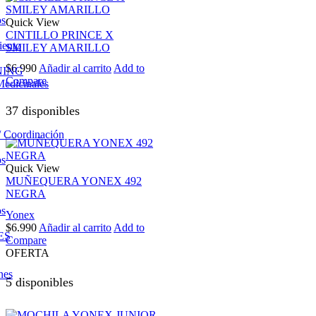
os
Quick View
CINTILLO PRINCE X
iento
SMILEY AMARILLO
$
6.990
Añadir al carrito
Add to
NING
Compare
Medicinales
37 disponibles
/ Coordinación
os
Quick View
MUÑEQUERA YONEX 492
NEGRA
os
Yonex
$
6.990
Añadir al carrito
Add to
ES
Compare
OFERTA
nes
5 disponibles