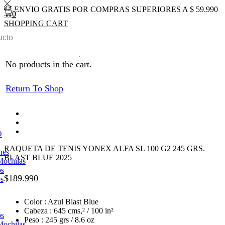
ENVIO GRATIS POR COMPRAS SUPERIORES A $ 59.990
0
SHOPPING CART
0
Total
$
0
0
Inicio
TENIS
Raquetas
Return to previous page
No products in the cart.
Return To Shop
O
RAQUETA DE TENIS YONEX ALFA SL 100 G2 245 GRS.
nes
BLAST BLUE 2025
Mochilas
os
$
189.990
es
Color : Azul Blast Blue
Cabeza : 645 cms,² / 100 in²
os
Peso : 245 grs / 8.6 oz
Mochilas