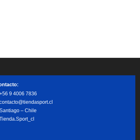
ontacto:
+56 9 4006 7836
contacto@tiendasport.cl
Santiago – Chile
Tienda.Sport_cl