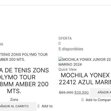
OFERTA
es
5 disponibles
A DE TENIS ZONS
Quick View
MOCHILA YONEX
OLYMO TOUR
22412 AZUL MARI
.28MM AMBER 200
MTS.
$
65.990
$
39.990
AÑADIR 
Zons
Add to Compar
Add to
AÑADIR AL CARRITO