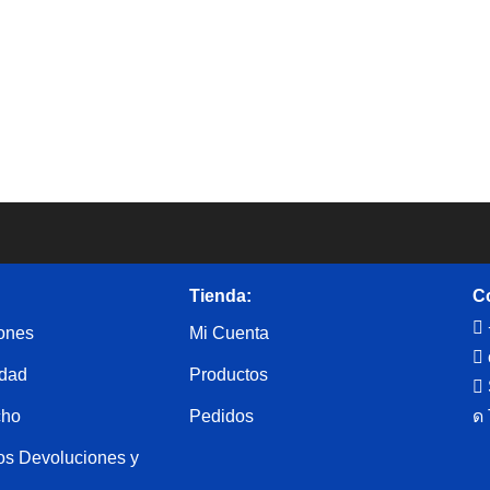
Tienda:
C
iones
Mi Cuenta
idad
Productos
cho
Pedidos
os Devoluciones y