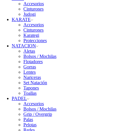
Accesorios
Cinturones
Judogi
KARATE
Accesorios
Cinturones
Karategi
Protecciones
NATACION
Aletas
Bolsos / Mochilas
Flotadores
Gorras
Lentes
Nariceras
Set Natación
Tapones
Toallas
PADEL
Accesorios
Bolsos / Mochilas
Grip / Overgrip
Palas
Pelotas
Redes