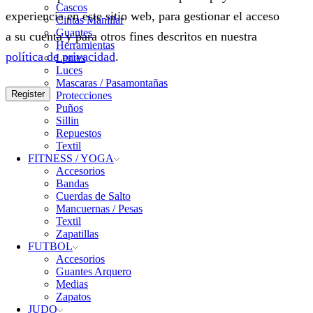
Cascos
experiencia en este sitio web, para gestionar el acceso
Cintas Manillar
Guantes
a su cuenta y para otros fines descritos en nuestra
Herramientas
política de privacidad
.
Lentes
Luces
Mascaras / Pasamontañas
Register
Protecciones
Puños
Sillin
Repuestos
Textil
FITNESS / YOGA
Accesorios
Bandas
Cuerdas de Salto
Mancuernas / Pesas
Textil
Zapatillas
FUTBOL
Accesorios
Guantes Arquero
Medias
Zapatos
JUDO