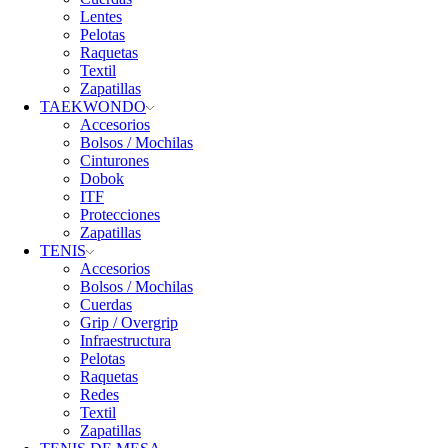
Lentes
Pelotas
Raquetas
Textil
Zapatillas
TAEKWONDO
Accesorios
Bolsos / Mochilas
Cinturones
Dobok
ITF
Protecciones
Zapatillas
TENIS
Accesorios
Bolsos / Mochilas
Cuerdas
Grip / Overgrip
Infraestructura
Pelotas
Raquetas
Redes
Textil
Zapatillas