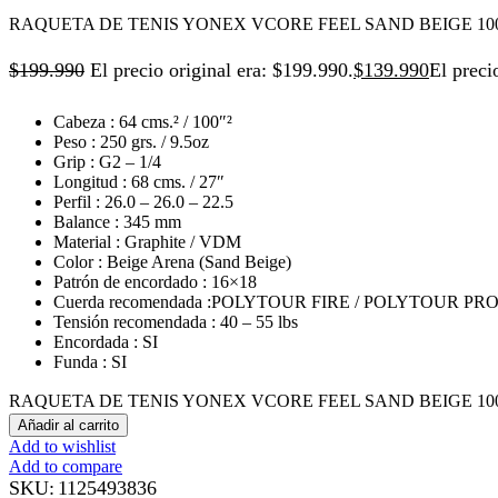
RAQUETA DE TENIS YONEX VCORE FEEL SAND BEIGE 100 
$
199.990
El precio original era: $199.990.
$
139.990
El preci
Cabeza : 64 cms.² / 100″²
Peso : 250 grs. / 9.5oz
Grip : G2 – 1/4
Longitud : 68 cms. / 27″
Perfil : 26.0 – 26.0 – 22.5
Balance : 345 mm
Material : Graphite / VDM
Color : Beige Arena (Sand Beige)
Patrón de encordado : 16×18
Cuerda recomendada :POLYTOUR FIRE / POLYTOUR PRO
Tensión recomendada : 40 – 55 lbs
Encordada : SI
Funda : SI
RAQUETA DE TENIS YONEX VCORE FEEL SAND BEIGE 100 G2
Añadir al carrito
Add to wishlist
Add to compare
SKU:
1125493836