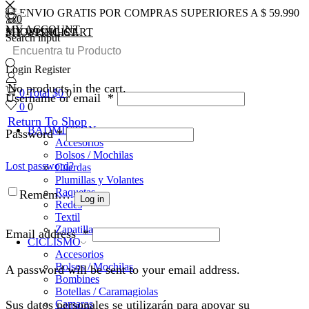
ENVIO GRATIS POR COMPRAS SUPERIORES A $ 59.990
0
0
MY ACCOUNT
SHOPPING CART
MY WISHLIST
Search input
Login
Register
No products in the cart.
0
Total
$
0
0
Username or email
*
0
0
Return To Shop
BADMINTON
Password
*
Accesorios
Bolsos / Mochilas
Lost password?
Cuerdas
Plumillas y Volantes
Raquetas
Remember Me
Log in
Redes
Textil
Zapatillas
Email address
*
CICLISMO
Accesorios
Bolsos / Mochilas
A password will be sent to your email address.
Bombines
Botellas / Caramagiolas
Camaras
Sus datos personales se utilizarán para apoyar su