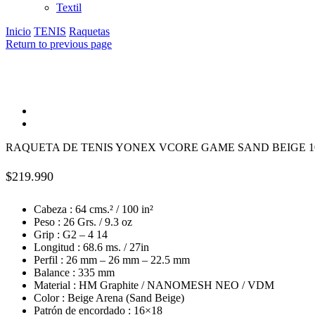
Textil
Inicio
TENIS
Raquetas
Return to previous page
RAQUETA DE TENIS YONEX VCORE GAME SAND BEIGE 100
$
219.990
Cabeza : 64 cms.² / 100 in²
Peso : 26 Grs. / 9.3 oz
Grip : G2 – 4 14
Longitud : 68.6 ms. / 27in
Perfil : 26 mm – 26 mm – 22.5 mm
Balance : 335 mm
Material : HM Graphite / NANOMESH NEO / VDM
Color : Beige Arena (Sand Beige)
Patrón de encordado : 16×18