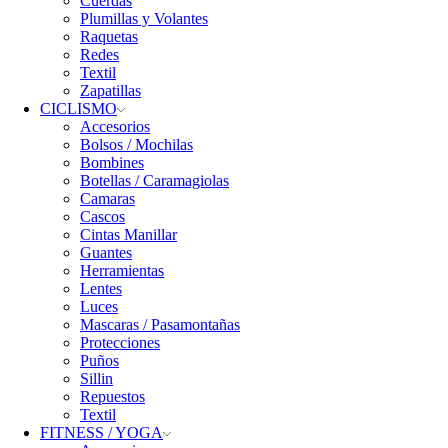
Cuerdas
Plumillas y Volantes
Raquetas
Redes
Textil
Zapatillas
CICLISMO
Accesorios
Bolsos / Mochilas
Bombines
Botellas / Caramagiolas
Camaras
Cascos
Cintas Manillar
Guantes
Herramientas
Lentes
Luces
Mascaras / Pasamontañas
Protecciones
Puños
Sillin
Repuestos
Textil
FITNESS / YOGA