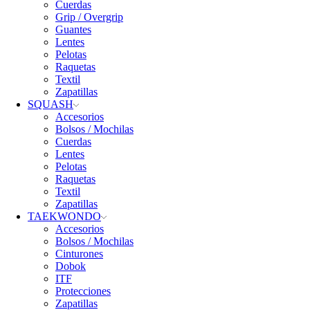
Cuerdas
Grip / Overgrip
Guantes
Lentes
Pelotas
Raquetas
Textil
Zapatillas
SQUASH
Accesorios
Bolsos / Mochilas
Cuerdas
Lentes
Pelotas
Raquetas
Textil
Zapatillas
TAEKWONDO
Accesorios
Bolsos / Mochilas
Cinturones
Dobok
ITF
Protecciones
Zapatillas