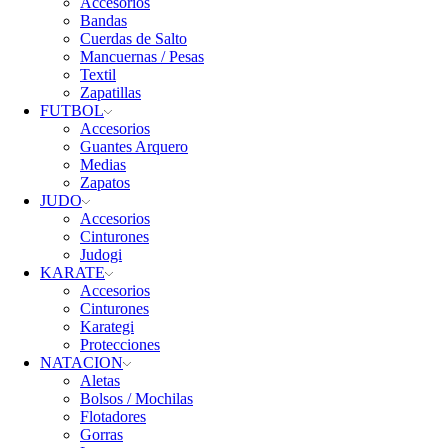
Accesorios
Bandas
Cuerdas de Salto
Mancuernas / Pesas
Textil
Zapatillas
FUTBOL
Accesorios
Guantes Arquero
Medias
Zapatos
JUDO
Accesorios
Cinturones
Judogi
KARATE
Accesorios
Cinturones
Karategi
Protecciones
NATACION
Aletas
Bolsos / Mochilas
Flotadores
Gorras