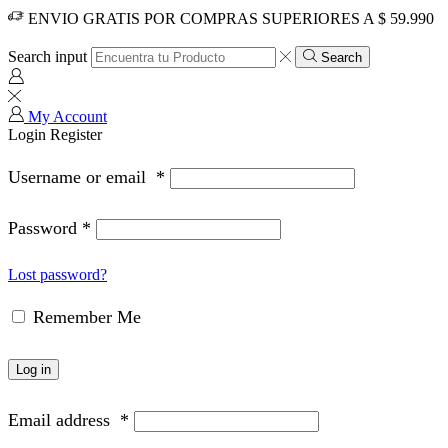
ENVIO GRATIS POR COMPRAS SUPERIORES A $ 59.990
Search input
Search
My Account
Login
Register
Username or email
*
Password
*
Lost password?
Remember Me
Log in
Email address
*