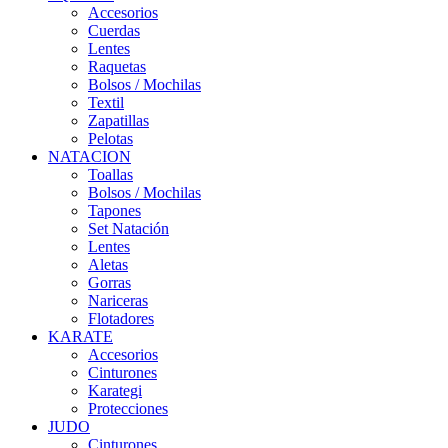
Accesorios
Cuerdas
Lentes
Raquetas
Bolsos / Mochilas
Textil
Zapatillas
Pelotas
NATACION
Toallas
Bolsos / Mochilas
Tapones
Set Natación
Lentes
Aletas
Gorras
Nariceras
Flotadores
KARATE
Accesorios
Cinturones
Karategi
Protecciones
JUDO
Cinturones