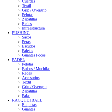
Cuerdas
Textil
Grip / Overgrip
Pelotas
Zapatillas
Redes
Infraestructura
PUSHING
Sacos
Peras
Escudos
Paletas
Guantes Focos
PADEL
Pelotas
Bolsos / Mochilas
Redes
Accesorios
Textil
Grip / Overgrip
Zapatillas
Palas
RACQUETBALL
Raquetas
Guantes