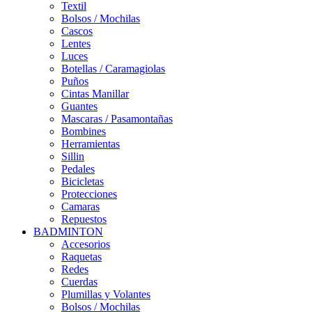
Textil
Bolsos / Mochilas
Cascos
Lentes
Luces
Botellas / Caramagiolas
Puños
Cintas Manillar
Guantes
Mascaras / Pasamontañas
Bombines
Herramientas
Sillin
Pedales
Bicicletas
Protecciones
Camaras
Repuestos
BADMINTON
Accesorios
Raquetas
Redes
Cuerdas
Plumillas y Volantes
Bolsos / Mochilas