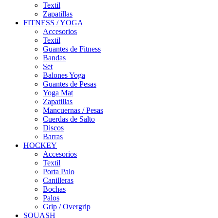
Textil
Zapatillas
FITNESS / YOGA
Accesorios
Textil
Guantes de Fitness
Bandas
Set
Balones Yoga
Guantes de Pesas
Yoga Mat
Zapatillas
Mancuernas / Pesas
Cuerdas de Salto
Discos
Barras
HOCKEY
Accesorios
Textil
Porta Palo
Canilleras
Bochas
Palos
Grip / Overgrip
SQUASH