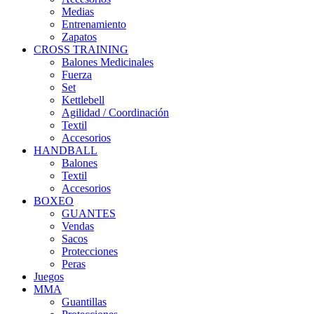
Medias
Entrenamiento
Zapatos
CROSS TRAINING
Balones Medicinales
Fuerza
Set
Kettlebell
Agilidad / Coordinación
Textil
Accesorios
HANDBALL
Balones
Textil
Accesorios
BOXEO
GUANTES
Vendas
Sacos
Protecciones
Peras
Juegos
MMA
Guantillas