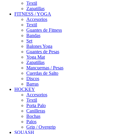
Textil
Zapatillas
FITNESS / YOGA
Accesorios
Textil
Guantes de Fitness
Bandas
Set
Balones Yoga
Guantes de Pesas
Yoga Mat
Zapatillas
Mancuernas / Pesas
Cuerdas de Salto
Discos
Barras
HOCKEY
Accesorios
Textil
Porta Palo
Canilleras
Bochas
Palos
Grip / Overgrip
SQUASH