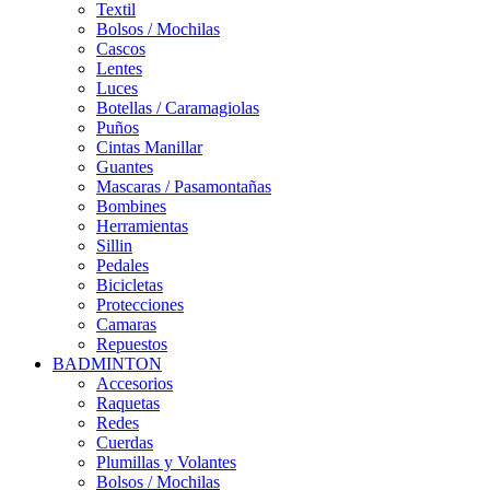
Textil
Bolsos / Mochilas
Cascos
Lentes
Luces
Botellas / Caramagiolas
Puños
Cintas Manillar
Guantes
Mascaras / Pasamontañas
Bombines
Herramientas
Sillin
Pedales
Bicicletas
Protecciones
Camaras
Repuestos
BADMINTON
Accesorios
Raquetas
Redes
Cuerdas
Plumillas y Volantes
Bolsos / Mochilas