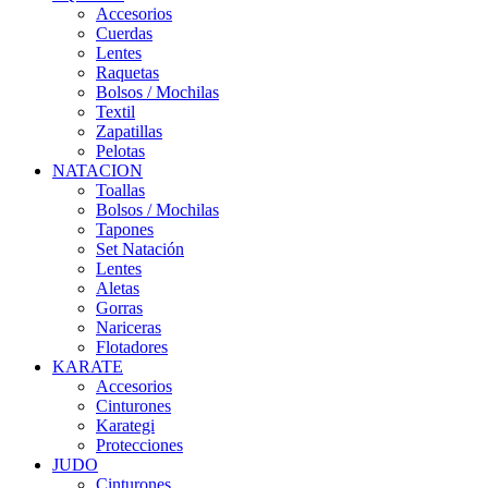
Accesorios
Cuerdas
Lentes
Raquetas
Bolsos / Mochilas
Textil
Zapatillas
Pelotas
NATACION
Toallas
Bolsos / Mochilas
Tapones
Set Natación
Lentes
Aletas
Gorras
Nariceras
Flotadores
KARATE
Accesorios
Cinturones
Karategi
Protecciones
JUDO
Cinturones