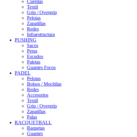
Cuerdas
Textil
Grip / Overgrip
Pelotas
Zapatillas
Redes
Infraestructura
PUSHING
Sacos
Peras
Escudos
Paletas
Guantes Focos
PADEL
Pelotas
Bolsos / Mochilas
Redes
Accesorios
Textil
Grip / Overgrip
Zapatillas
Palas
RACQUETBALL
Raquetas
Guantes