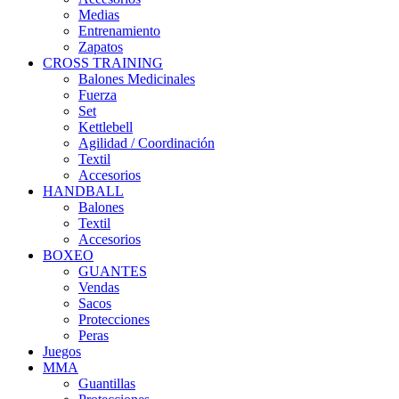
Medias
Entrenamiento
Zapatos
CROSS TRAINING
Balones Medicinales
Fuerza
Set
Kettlebell
Agilidad / Coordinación
Textil
Accesorios
HANDBALL
Balones
Textil
Accesorios
BOXEO
GUANTES
Vendas
Sacos
Protecciones
Peras
Juegos
MMA
Guantillas