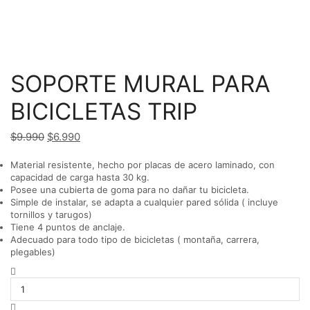
SOPORTE MURAL PARA
BICICLETAS TRIP
$
9.990
El
$
6.990
El
precio
precio
Material resistente, hecho por placas de acero laminado, con
original
actual
capacidad de carga hasta 30 kg.​
era:
es:
Posee una cubierta de goma para no dañar tu bicicleta.
$9.990.
$6.990.
Simple de instalar, se adapta a cualquier pared sólida ( incluye
tornillos y tarugos)
Tiene 4 puntos de anclaje.
Adecuado para todo tipo de bicicletas ( montaña, carrera,
plegables)
SOPORTE
MURAL
PARA
BICICLETAS