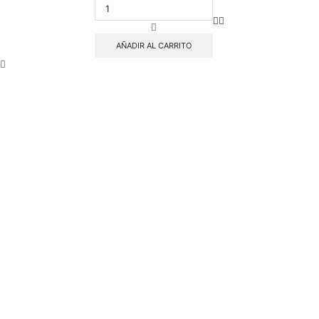
MURAL
PARA
BICICLETAS
TRIP
AÑADIR AL CARRITO
cantidad