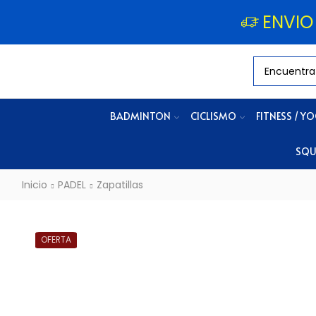
ENVIO
BADMINTON
CICLISMO
FITNESS / Y
SQU
Inicio
PADEL
Zapatillas
OFERTA