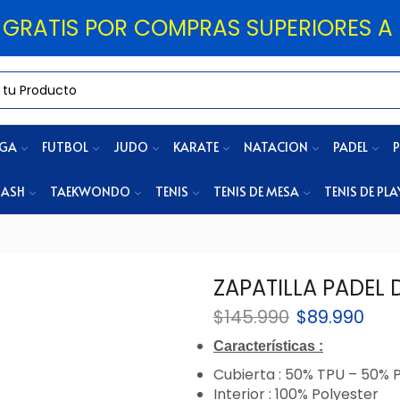
 GRATIS POR COMPRAS SUPERIORES A 
OGA
FUTBOL
JUDO
KARATE
NATACION
PADEL
P
ASH
TAEKWONDO
TENIS
TENIS DE MESA
TENIS DE PLA
ZAPATILLA PADEL
$
145.990
$
89.990
Características :
Cubierta : 50% TPU – 50% 
Interior : 100% Polyester