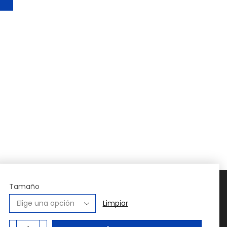
Contacto:
Tamaño
+56 9 4006 7836
Limpiar
contacto@tiendasport.cl