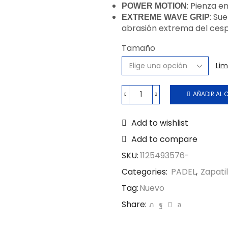
: Pienza e
POWER MOTION
: Su
EXTREME WAVE GRIP
abrasión extrema del cesp
Tamaño
Lim
AÑADIR AL 
Add to wishlist
Add to compare
SKU:
1125493576-
Categories:
PADEL
,
Zapatil
Tag:
Nuevo
Share: