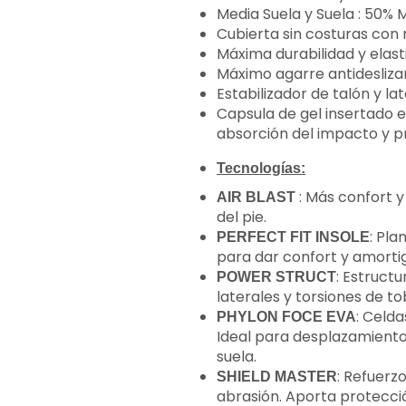
Media Suela y Suela : 50
Cubierta sin costuras con 
Máxima durabilidad y elast
Máximo agarre antidesliza
Estabilizador de talón y la
Capsula de gel insertado e
absorción del impacto y p
Tecnologías:
: Más confort y
AIR BLAST
del pie.
: Pla
PERFECT FIT INSOLE
para dar confort y amorti
: Estruct
POWER STRUCT
laterales y torsiones de tob
: Celd
PHYLON FOCE EVA
Ideal para desplazamientos
suela.
: Refuerz
SHIELD MASTER
abrasión. Aporta protecció