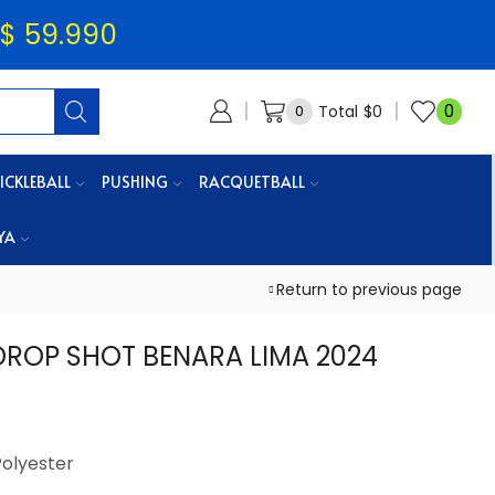
$ 59.990
0
Total
$
0
0
ICKLEBALL
PUSHING
RACQUETBALL
YA
Return to previous page
 DROP SHOT BENARA LIMA 2024
Polyester